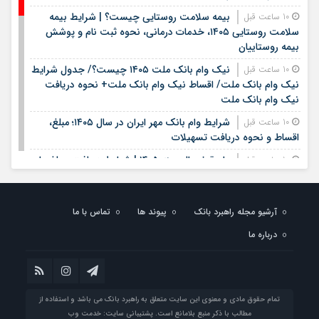
بیمه سلامت روستایی چیست؟ | شرایط بیمه
10 ساعت قبل
سلامت روستایی ۱۴۰۵، خدمات درمانی، نحوه ثبت نام و پوشش
بیمه روستاییان
نیک وام بانک ملت ۱۴۰۵ چیست؟/ جدول شرایط
10 ساعت قبل
نیک وام بانک ملت/ اقساط نیک وام بانک ملت+ نحوه دریافت
نیک وام بانک ملت
شرایط وام بانک مهر ایران در سال ۱۴۰۵؛ مبلغ،
10 ساعت قبل
اقساط و نحوه دریافت تسهیلات
وام قرض الحسنه ۱۴۰۵ | شرایط دریافت، مبلغ وام،
10 ساعت قبل
ضامن، اقساط و نحوه ثبت نام
قیمت سکه و طلا روز شنبه هفدهم مرداد ۱۴۰۵ +
10 ساعت قبل
جدول
آرشیو مجله راهبرد بانک
پیوند ها
تماس با ما
درباره ما
خبر خوب برای کشاورزان؛ افزایش ۴۰۰ برابری برق لغو
1 روز قبل
شد / چگونه قبوض اصلاح می‌شود؟
وام فوری بی دردسر بدون ضامن قرض الحسنه |
1 روز قبل
شرایط دریافت تسهیلات سریع و کم‌بهره | جزئیات ثبت درخواست
تمام حقوق مادی و معنوی این سایت متعلق به راهبرد بانک می باشد و استفاده از
وام آسان
مطالب با ذکر منبع بلامانع است. پشتیبانی سایت:
خدمت وب