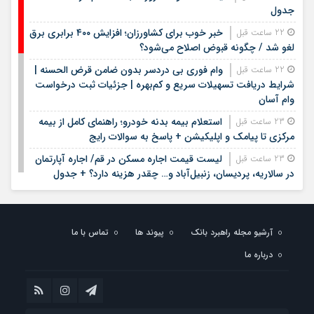
جدول
خبر خوب برای کشاورزان؛ افزایش ۴۰۰ برابری برق
22 ساعت قبل
لغو شد / چگونه قبوض اصلاح می‌شود؟
وام فوری بی دردسر بدون ضامن قرض الحسنه |
22 ساعت قبل
شرایط دریافت تسهیلات سریع و کم‌بهره | جزئیات ثبت درخواست
وام آسان
استعلام بیمه بدنه خودرو؛ راهنمای کامل از بیمه
23 ساعت قبل
مرکزی تا پیامک و اپلیکیشن + پاسخ به سوالات رایج
لیست قیمت اجاره مسکن در قم/ اجاره آپارتمان
23 ساعت قبل
در سالاریه، پردیسان، زنبیل‌آباد و… چقدر هزینه دارد؟ + جدول
لیست قیمت خرید مسکن در الهیه | قیمت هر
23 ساعت قبل
متر آپارتمان در این منطقه چقدر است؟ + جدول مردادماه ۱۴۰۵
آرشیو مجله راهبرد بانک
پیوند ها
تماس با ما
لیست قیمت خودروهای کارکرده/ ماکسیما، لاماری،
1 روز قبل
فونیکس، سراتو، هایما و مزدا در بازار چند؟+ جدول مردادماه ۱۴۰۵
درباره ما
جزئیات فعال‌سازی «کیف پول ایران» اعلام شد
1 روز قبل
جزئیات دستورالعمل جدید مالیاتی برای تسعیر ارز
1 روز قبل
واردات بدون انتقال ارز