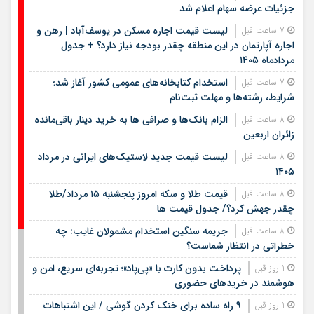
جزئیات عرضه سهام اعلام شد
لیست قیمت اجاره مسکن در یوسف‌آباد | رهن و
7 ساعت قبل
اجاره آپارتمان در این منطقه چقدر بودجه نیاز دارد؟ + جدول
مردادماه ۱۴۰۵
استخدام کتابخانه‌های عمومی کشور آغاز شد؛
7 ساعت قبل
شرایط، رشته‌ها و مهلت ثبت‌نام
الزام بانک‌ها و صرافی ها به خرید دینار باقی‌مانده
8 ساعت قبل
زائران اربعین
لیست قیمت جدید لاستیک‌های ایرانی در مرداد
8 ساعت قبل
۱۴۰۵
قیمت طلا و سکه امروز پنجشنبه ۱۵ مرداد/طلا
8 ساعت قبل
چقدر جهش کرد؟/ جدول قیمت ها
جریمه سنگین استخدام مشمولان غایب: چه
8 ساعت قبل
خطراتی در انتظار شماست؟
پرداخت بدون کارت با «پی‌پاد»؛ تجربه‌ای سریع، امن و
1 روز قبل
هوشمند در خریدهای حضوری
۹ راه ساده برای خنک کردن گوشی / این اشتباهات
1 روز قبل