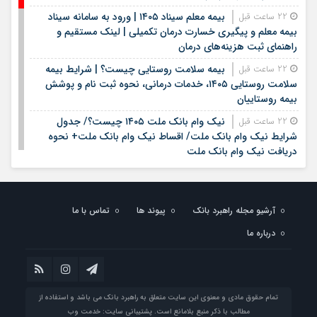
بیمه معلم سیناد ۱۴۰۵ | ورود به سامانه سیناد
22 ساعت قبل
بیمه معلم و پیگیری خسارت درمان تکمیلی | لینک مستقیم و
راهنمای ثبت هزینه‌های درمان
بیمه سلامت روستایی چیست؟ | شرایط بیمه
22 ساعت قبل
سلامت روستایی ۱۴۰۵، خدمات درمانی، نحوه ثبت نام و پوشش
بیمه روستاییان
نیک وام بانک ملت ۱۴۰۵ چیست؟/ جدول
22 ساعت قبل
شرایط نیک وام بانک ملت/ اقساط نیک وام بانک ملت+ نحوه
دریافت نیک وام بانک ملت
شرایط وام بانک مهر ایران در سال ۱۴۰۵؛ مبلغ،
22 ساعت قبل
اقساط و نحوه دریافت تسهیلات
آرشیو مجله راهبرد بانک
پیوند ها
تماس با ما
وام قرض الحسنه ۱۴۰۵ | شرایط دریافت، مبلغ
22 ساعت قبل
وام، ضامن، اقساط و نحوه ثبت نام
درباره ما
قیمت سکه و طلا روز شنبه هفدهم مرداد ۱۴۰۵ +
22 ساعت قبل
جدول
خبر خوب برای کشاورزان؛ افزایش ۴۰۰ برابری برق لغو
1 روز قبل
تمام حقوق مادی و معنوی این سایت متعلق به راهبرد بانک می باشد و استفاده از
شد / چگونه قبوض اصلاح می‌شود؟
مطالب با ذکر منبع بلامانع است. پشتیبانی سایت:
خدمت وب