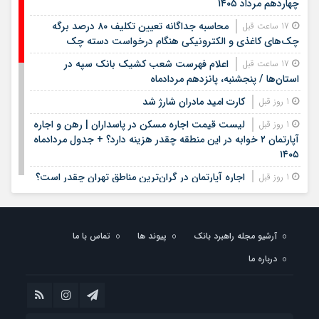
چهاردهم مرداد ۱۴۰۵
محاسبه جداگانه تعیین تکلیف ۸۰ درصد برگه
17 ساعت قبل
چک‌های کاغذی و الکترونیکی هنگام درخواست دسته چک
اعلام فهرست شعب کشیک بانک سپه در
17 ساعت قبل
استان‌ها / پنجشنبه، پانزدهم مردادماه
کارت امید مادران شارژ شد
1 روز قبل
لیست قیمت اجاره مسکن در پاسداران | رهن و اجاره
1 روز قبل
آپارتمان ۲ خوابه در این منطقه چقدر هزینه دارد؟ + جدول مردادماه
۱۴۰۵
اجاره آپارتمان در گران‌ترین مناطق تهران چقدر است؟
1 روز قبل
+ جدول
لیست قیمت خرید مسکن در ستارخان | خرید
1 روز قبل
آپارتمان ۱۰۰ متری در این منطقه چقدر سرمایه نیاز دارد؟ + جدول
آرشیو مجله راهبرد بانک
پیوند ها
تماس با ما
مردادماه ۱۴۰۵
درباره ما
زمان ثبت نام مرحله دوم نقل و انتقالات فرهنگیان
1 روز قبل
اعلام شد
خبر مهم برای دانش‌آموزان / نتایج آزمون سمپاد و
1 روز قبل