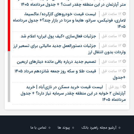
متر آپارتمان در این منطقه چقدر است؟ + جدول مردادماه ۱۴۰۵
لیست قیمت خودروهای کارکرده/ ماکسیما،
12 ساعت قبل
لاماری، فونیکس، سراتو، هایما و مزدا در بازار چند؟+ جدول مردادماه
۱۴۰۵
جزئیات فعال‌سازی «کیف پول ایران» اعلام شد
12 ساعت قبل
جزئیات دستورالعمل جدید مالیاتی برای تسعیر ارز
12 ساعت قبل
واردات بدون انتقال ارز
تصمیم جدید درباره باقی مانده دینارهای اربعین
12 ساعت قبل
قیمت طلا و سکه روز جمعه شانزدهم مرداد ۱۴۰۵
12 ساعت قبل
+جدول
لیست قیمت خرید مسکن در نازی‌آباد | خرید
1 روز قبل
آپارتمان ۲ خوابه در این منطقه چقدر سرمایه نیاز دارد؟ + جدول
مردادماه ۱۴۰۵
هشتمین عرضه اولیه فرابورس در سال ۱۴۰۵ / جزئیات
1 روز قبل
عرضه سهام اعلام شد
لیست قیمت اجاره مسکن در یوسف‌آباد | رهن و
1 روز قبل
آرشیو مجله راهبرد بانک
پیوند ها
تماس با ما
اجاره آپارتمان در این منطقه چقدر بودجه نیاز دارد؟ + جدول