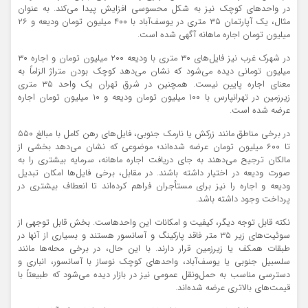
در واحدهای کوچک نیز به شکل محسوسی افزایش پیدا می‌کند. به عنوان
مثال، یک آپارتمان ۳۵ متری در یوسف‌آباد با ۴۰۰ میلیون تومان ودیعه و ۲۶
میلیون تومان اجاره ماهانه آگهی شده است.
در شهرک غرب نیز فایل‌های ۳۰ متری با ودیعه ۲۰۰ میلیون تومان و اجاره ۳۰
میلیون تومانی دیده می‌شود که نشان می‌دهد کوچک بودن متراژ الزاماً به
معنای اجاره پایین نیست. همچنین در شرق تهران یک واحد ۳۵ متری
زیرزمین در تهرانپارس با ۱۰۰ میلیون تومان ودیعه و ۱۰ میلیون تومان اجاره
عرضه شده است.
در برخی مناطق مانند زرکش یا نارمک جنوبی، فایل‌های رهن کامل با مبالغ ۵۵۰
تا ۶۰۰ میلیون تومان عرضه شده‌اند؛ موضوعی که نشان می‌دهد بخشی از
مالکان ترجیح می‌دهند به جای دریافت اجاره ماهانه، سرمایه بیشتری را به
صورت ودیعه در اختیار داشته باشند. در مقابل، برخی فایل‌ها امکان تبدیل
ودیعه و اجاره را نیز برای مستأجران فراهم کرده‌اند تا انعطاف بیشتری در
پرداخت وجود داشته باشد.
نکته قابل توجه دیگر، کیفیت و امکانات این واحدهاست. بخش قابل توجهی از
سوئیت‌های زیر ۳۵ متر فاقد پارکینگ و آسانسور هستند و بسیاری از آنها در
طبقات همکف یا زیرزمین قرار دارند. با این حال، در برخی محله‌ها مانند
سلسبیل جنوبی یا یوسف‌آباد، واحدهای کوچک نوساز با آسانسور، انباری و
دسترسی مناسب به حمل‌ونقل عمومی نیز در بازار دیده می‌شود که طبیعتاً با
قیمت‌های بالاتری عرضه شده‌اند.