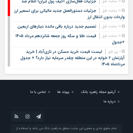
جزئیات فعال‌سازی «کیف پول ایران» اعلام شد
11 ساعت قبل
جزئیات دستورالعمل جدید مالیاتی برای تسعیر ارز
11 ساعت قبل
واردات بدون انتقال ارز
تصمیم جدید درباره باقی مانده دینارهای اربعین
11 ساعت قبل
قیمت طلا و سکه روز جمعه شانزدهم مرداد ۱۴۰۵
11 ساعت قبل
+جدول
لیست قیمت خرید مسکن در نازی‌آباد | خرید
1 روز قبل
آپارتمان ۲ خوابه در این منطقه چقدر سرمایه نیاز دارد؟ + جدول
مردادماه ۱۴۰۵
هشتمین عرضه اولیه فرابورس در سال ۱۴۰۵ / جزئیات
1 روز قبل
عرضه سهام اعلام شد
لیست قیمت اجاره مسکن در یوسف‌آباد | رهن و
1 روز قبل
آرشیو مجله راهبرد بانک
پیوند ها
تماس با ما
اجاره آپارتمان در این منطقه چقدر بودجه نیاز دارد؟ + جدول
مردادماه ۱۴۰۵
درباره ما
استخدام کتابخانه‌های عمومی کشور آغاز شد؛ شرایط،
1 روز قبل
رشته‌ها و مهلت ثبت‌نام
الزام بانک‌ها و صرافی ها به خرید دینار باقی‌مانده
1 روز قبل
تمام حقوق مادی و معنوی این سایت متعلق به راهبرد بانک می باشد و استفاده از