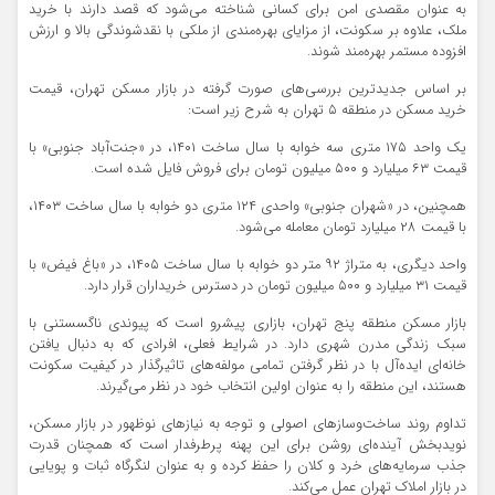
به عنوان مقصدی امن برای کسانی شناخته می‌شود که قصد دارند با خرید
ملک، علاوه بر سکونت، از مزایای بهره‌مندی از ملکی با نقدشوندگی بالا و ارزش
افزوده مستمر بهره‌مند شوند.
بر اساس جدیدترین بررسی‌های صورت گرفته در بازار مسکن تهران، قیمت
خرید مسکن در منطقه ۵ تهران به شرح زیر است:
یک واحد ۱۷۵ متری سه خوابه با سال ساخت ۱۴۰۱، در «جنت‌آباد جنوبی» با
قیمت ۶۳ میلیارد و ۵۰۰ میلیون تومان برای فروش فایل شده است.
همچنین، در «شهران جنوبی» واحدی ۱۲۴ متری دو خوابه با سال ساخت ۱۴۰۳،
با قیمت ۲۸ میلیارد تومان معامله می‌شود.
واحد دیگری، به متراژ ۹۲ متر دو خوابه با سال ساخت ۱۴۰۵، در «باغ فیض» با
قیمت ۳۱ میلیارد و ۵۰۰ میلیون تومان در دسترس خریداران قرار دارد.
بازار مسکن منطقه پنج تهران، بازاری پیشرو است که پیوندی ناگسستنی با
سبک زندگی مدرن شهری دارد. در شرایط فعلی، افرادی که به دنبال یافتن
خانه‌ای ایده‌آل با در نظر گرفتن تمامی مولفه‌های تاثیرگذار در کیفیت سکونت
هستند، این منطقه را به عنوان اولین انتخاب خود در نظر می‌گیرند.
تداوم روند ساخت‌وسازهای اصولی و توجه به نیازهای نوظهور در بازار مسکن،
نویدبخش آینده‌ای روشن برای این پهنه پرطرفدار است که همچنان قدرت
جذب سرمایه‌های خرد و کلان را حفظ کرده و به عنوان لنگرگاه ثبات و پویایی
در بازار املاک تهران عمل می‌کند.