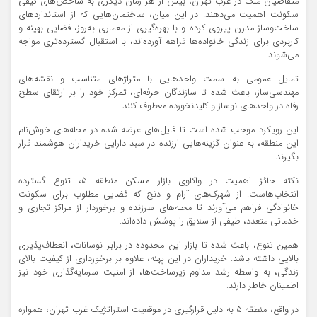
متقاضیان ملک در غرب تهران، بیش از هر زمان دیگری به شاخص‌های کیفی
سکونت اهمیت می‌دهند. در این میان، ساختمان‌هایی که از استانداردهای
ساخت‌وساز مدرن پیروی کرده و با بهره‌گیری از معماری به‌روز، فضایی بهینه و
کاربردی برای زندگی خانواده‌ها فراهم آورده‌اند، با استقبال گسترده‌تری مواجه
می‌شوند.
تمایل عمومی به سمت واحدهایی با متراژهای متناسب و نقشه‌های
مهندسی‌ساز، باعث شده تا سازندگان حرفه‌ای، تمرکز خود را بر ارتقای سطح
رفاه در واحدهای نوساز و کلید‌نخورده معطوف کنند.
این رویکرد موجب شده است تا فایل‌های عرضه شده در محله‌های خوش‌نام
این منطقه، به عنوان گزینه‌هایی ارزنده در سبد دارایی خریداران هوشمند قرار
بگیرند.
نکته حائز اهمیت در واکاوی بازار مسکن منطقه ۵، تنوع گسترده
انتخاب‌هاست. از شهرک‌های آرام و دنج که فضایی مطلوب برای سکونت
خانوادگی فراهم می‌آورند تا محله‌های سرزنده و برخوردار از مراکز تجاری و
خدماتی متعدد، طیفی از سلایق را پوشش داده‌اند.
همین تنوع، باعث شده تا بازار این محدوده در برابر نوسانات، انعطاف‌پذیری
بالایی داشته باشد. خریداران در این پهنه، علاوه بر برخورداری از کیفیت بالای
زندگی، به واسطه رشد مداوم زیرساخت‌ها، از امنیت سرمایه‌گذاری خود نیز
اطمینان خاطر دارند.
در واقع، منطقه ۵ به دلیل قرارگیری در موقعیت استراتژیک غرب تهران، همواره