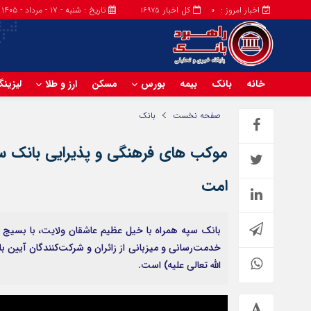
اخبار امروز :
کل اخبار
تاریخ : شنبه - ۱۷ - مرداد - ۱۴۰۵
16975
0
خانه
بانک
بیمه
بورس
مسکن
ارز و طلا
لیزین
صفحه نخست
بانک
موکب های فرهنگی و پذیرایی بانک سپه
امت
خدمت‌رسانی و میزبانی از زائران و شرکت‌کنندگان آیین ب
الله تعالی علیه) است.