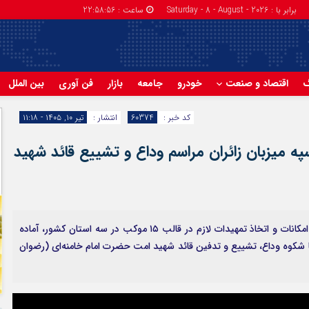
برابر با : Saturday - 8 - August - 2026
ساعت :
22:58:57
گ
اقتصاد و صنعت
خودرو
جامعه
بازار
فن آوری
بین الملل
کد خبر :
60374
انتشار :
تیر ۱۰, ۱۴۰۵ - ۱۱:۱۸
 میزبان زائران مراسم وداع و تشییع قائد شهید
بانک سپه همراه با خیل عظیم عاشقان ولایت، با بسیج امکانات و اتخاذ تمهیدات لازم در قالب ۱۵ موکب در سه استان کشور، آماده
ا شکوه وداع، تشییع و تدفین قائد شهید امت حضرت‌ امام خامنه‌ای (رضوان