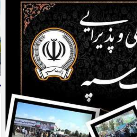
وام فوری بی دردسر بدون ضامن قرض الحسنه | شرایط
دریافت تسهیلات سریع و کم‌بهره | جزئیات ثبت درخواست
وام آسان
د