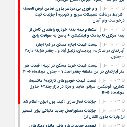
وام فوری بی دردسر بدون ضامن قرض الحسنه
11 ساعت قبل
| شرایط دریافت تسهیلات سریع و کم‌بهره | جزئیات ثبت
درخواست وام آسان
استعلام بیمه بدنه خودرو؛ راهنمای کامل از
11 ساعت قبل
بیمه مرکزی تا پیامک و اپلیکیشن + پاسخ به سوالات رایج
لیست قیمت اجاره مسکن در قم/ اجاره
11 ساعت قبل
آپارتمان در سالاریه، پردیسان، زنبیل‌آباد و… چقدر هزینه دارد؟
+ جدول
لیست قیمت خرید مسکن در الهیه | قیمت هر
11 ساعت قبل
متر آپارتمان در این منطقه چقدر است؟ + جدول مردادماه ۱۴۰۵
لیست قیمت خودروهای کارکرده/ ماکسیما،
13 ساعت قبل
لاماری، فونیکس، سراتو، هایما و مزدا در بازار چند؟+ جدول
مردادماه ۱۴۰۵
جزئیات فعال‌سازی «کیف پول ایران» اعلام شد
13 ساعت قبل
جزئیات دستورالعمل جدید مالیاتی برای تسعیر
13 ساعت قبل
ارز واردات بدون انتقال ارز
تصمیم جدید درباره باقی مانده دینارهای
13 ساعت قبل