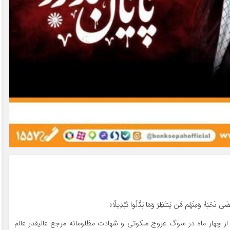
َى نَحْبَهُ وَمِنْهُم مَّن یَنتَظِرُ وَمَا بَدَّلُوا تَبْدِیلًا»
از چهار ماه در سوگ عروج ملکوتی و شهادت مظلومانه مرجع عالیقدر عالم