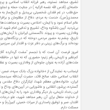
تشیع، مجاهد نستوه، رهبر فرزانه انقلاب اسلامی و پ
خامنه‌ای (قدس الله نفسه الزکیه ) در جنایت حمله و تجاو
حق‌طلب در غم فقدان شخصیتی بی‌بدیل و تاریخ‌ساز به م
محمدی(ص)، خدمت به مردم، دفاع از مظلومان و برافراشت
عالم اسلام نمود و با ایمان، اخلاص، بصیرت و مجاهدت‌های
بی‌تردید آیین باشکوه وداع، تشییع و تدفین امام شهید انق
وفاداری، بصیرت و پیوند ناگسستنی ایرانیان با آرمان‌های
تاریخ، چشم به حضور مردمی دوخته که در بزنگاه‌های بزرگ
بوده‌اند و برگ‌های زرینی بر دفتر عزت و اقتدار این سرزمین 
امروز فرصت آن است که با تجسم “مشت گره‌کرده آقای
کم‌نظیر و تاریخی رقم زنیم؛ حضوری که نه تنها در حافظه
ملت‌های آزاده به عنوان جلوه‌ای از وفاداری، بصیرت و 
اینجانب به نمایندگی از «خانواده بزرگ بانک سپه»، ضم
انقلاب اسلامی خلف صالح قائد، حضرت آیت‌الله سید‌مجتب
ایران، خانواده‌های معظم شهدا، ایثارگران دفاع مقدس 
گسترده، پرشور، انقلابی و عاشورایی در آیین‌های وداع و
این رخداد تاریخی، بار دیگر وفاداری خود را به آرمان‌های 
از خداوند متعال برای آن رهبر مجاهد شهید، علو درجات و
اقتدار، صبر و توفیق پاسداری از میراث خمینی کبیر(ره) و 
مسئلت دارم.