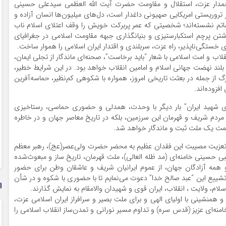
رچمدار عزت، استقلال و مقاومت حضرت آیت الله العظمی سید‌علی حسینی
ز تروریستی امریکایی صهیونی داغدار است، دل‌های میلیون‌ها انسان آزاده و
اتم نشسته‌اند؛ شخصیتی که عمر پربرکت خویش را وقف اعتلای اسلام ناب
ن پرچم استکبار‌ستیزی و بنیانگذاری جبهه مقاومت اسلامی در جغرافیای
 خستگی‌ناپذیر، راه عزت، سربلندی و اقتدار ایران اسلامی را هموار ساخت.
لاب و امت اسلامی با شعار “باید برخاست”، صحنه‌ای ماندگار از تجلی ایمان،
 بلند نهضت جهانی اسلام و امامین انقلاب خواهد بود. در این شرایط خطیر،
 از جمله در بعثت تاریخی امروز، همواره با شکوهی کم‌نظیر، حماسه‌آفرین
افزوده‌اند.
 شهید ایران” بار دیگر با وحدت، همدلی و حضوری حماسی، رستاخیزی
 مردم شریف و قهرمان این سرزمین، بلکه در تاریخ معاصر جهان و در خاطره
عظمت یک ملت ثبت و ماندگار خواهد شد.
ن تعزیت مصیبت این فقدان عظیم به محضر حضرت ولی‌عصر(عج)، رهبر معظم
ی حسینی خامنه‌ای (مد ظله العالی)، ملت قهرمان، تاریخ ساز و مبعوث‌شده
و همه آزادگان جهان، از عموم ایرانیان شریف و عاشقان وطن برای حضور
 تشییع این “عبد صالح خدا” دعوت می‌نمایم تا با حضوری با شکوه و در شأن
ا
اسلام، ولایت ، انقلاب، ایران قوی و شهیدان والامقام به نمایش گذارند.
 همنشینی با اولیای الهی و برای ملت بصیر و سرافراز ایران اسلامی عزت،
خامنه‌ای عزیز (قدس سره) و تداوم مسیر نورانی و تمدن‌ساز انقلاب اسلامی را