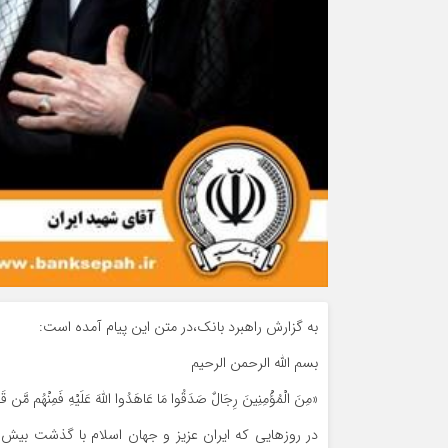
به گزارش راهبرد بانک،در متن این پیام آمده است:
بسم الله الرحمن الرحیم
«مِنَ الْمُؤْمِنِینَ رِجَالٌ صَدَقُوا مَا عَاهَدُوا اللَّهَ عَلَیْهِ فَمِنْهُم مَّن قَض
در روزهایی که ایران عزیز و جهان اسلام با گذشت بیش 