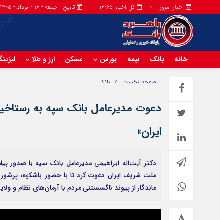
اخبار امروز :
کل اخبار
تاریخ : جمعه - ۱۶ - مرداد - ۱۴۰۵
16965
0
خانه
بانک
بیمه
بورس
مسکن
ارز و طلا
لیزین
صفحه نخست
بانک
دعوت مدیرعامل بانک سپه به رستاخیزِ 
ایران»
دکتر آیت‌اله ابراهیمی مدیرعامل بانک سپه با صدور پی
ملت شریف ایران دعوت کرد تا با حضور باشکوه، پرشور و
ماندگار از پیوند ناگسستنی مردم با آرمان‌های نظام و ولای