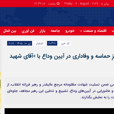
برابر با : Friday - 7 - August - 2026
ساعت :
21:32:07
گ
اقتصاد و صنعت
خودرو
جامعه
بازار
فن آوری
بین الملل
کد خبر :
60371
انتشار :
تیر ۱۰, ۱۴۰۵ - ۱۱:۱۸
حماسه و وفاداری در آیین وداع با «آقای شهید
امی ضمن تسلیت شهادت مظلومانه مرجع عالیقدر و رهبر فرزانه انقلاب، از
 عاشورایی در آیین‌های وداع، تشییع و تدفین این رهبر مجاهد، جلوه‌ای
ت را به نمایش بگذارند.