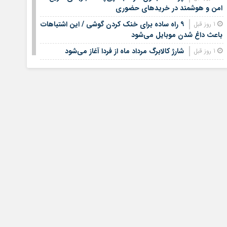
امن و هوشمند در خریدهای حضوری
۹ راه ساده برای خنک کردن گوشی / این اشتباهات
1 روز قبل
باعث داغ شدن موبایل می‌شود
شارژ کالابرگ مرداد ماه از فردا آغاز می‌شود
1 روز قبل
لیست قیمت اجاره مسکن در شهرک غرب |
1 روز قبل
اجاره‌نشینی در این منطقه چقدر هزینه دارد؟ + جدول مردادماه
۱۴۰۵
لیست قیمت خرید مسکن در تهرانسر/ قیمت خرید
1 روز قبل
هر متر آپارتمان در این منطقه چقدر است؟ + جدول
خبر خوش برای مشمولان سربازی/ این افراد از
1 روز قبل
خدمت سربازی معاف می‌شوند
جدیدترین قیمت سکه، طلا امروز چهارشنبه
1 روز قبل
چهاردهم مرداد ۱۴۰۵