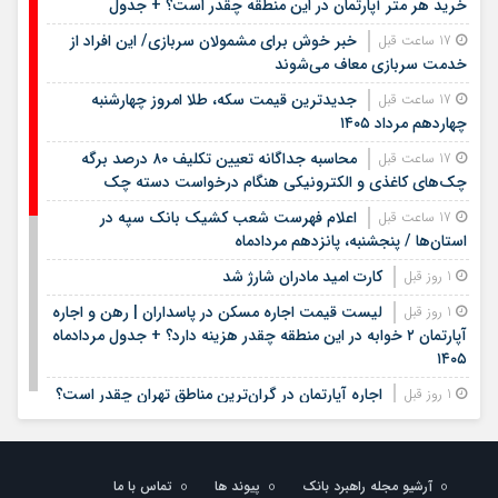
خرید هر متر آپارتمان در این منطقه چقدر است؟ + جدول
خبر خوش برای مشمولان سربازی/ این افراد از
17 ساعت قبل
خدمت سربازی معاف می‌شوند
جدیدترین قیمت سکه، طلا امروز چهارشنبه
17 ساعت قبل
چهاردهم مرداد ۱۴۰۵
محاسبه جداگانه تعیین تکلیف ۸۰ درصد برگه
17 ساعت قبل
چک‌های کاغذی و الکترونیکی هنگام درخواست دسته چک
اعلام فهرست شعب کشیک بانک سپه در
17 ساعت قبل
استان‌ها / پنجشنبه، پانزدهم مردادماه
کارت امید مادران شارژ شد
1 روز قبل
لیست قیمت اجاره مسکن در پاسداران | رهن و اجاره
1 روز قبل
آپارتمان ۲ خوابه در این منطقه چقدر هزینه دارد؟ + جدول مردادماه
۱۴۰۵
اجاره آپارتمان در گران‌ترین مناطق تهران چقدر است؟
1 روز قبل
+ جدول
لیست قیمت خرید مسکن در ستارخان | خرید
1 روز قبل
آپارتمان ۱۰۰ متری در این منطقه چقدر سرمایه نیاز دارد؟ + جدول
آرشیو مجله راهبرد بانک
پیوند ها
تماس با ما