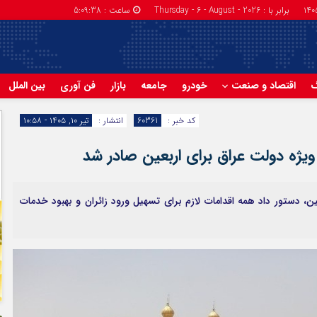
برابر با : Thursday - 6 - August - 2026
ساعت :
5:09:39
گ
اقتصاد و صنعت
خودرو
جامعه
بازار
فن آوری
بین الملل
کد خبر :
60361
انتشار :
تیر ۱۰, ۱۴۰۵ - ۱۰:۵۸
ویژه دولت عراق برای اربعین صادر شد
ین، دستور داد همه اقدامات لازم برای تسهیل ورود زائران و بهبود خدمات