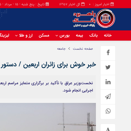
اخبار امروز :
کل اخبار
تاریخ : پنج شنبه - ۱۵ - مرداد - ۱۴۰۵
16957
0
خانه
بانک
بیمه
بورس
مسکن
ارز و طلا
لیزین
صفحه نخست
جامعه
خبر خوش برای زائران اربعین / دستور 
نخست‌وزیر عراق با تأکید بر برگزاری متمایز مراسم اربع
اجرایی انجام شود.