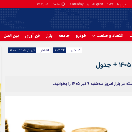
برابر با : Saturday - 8 - August - 2026
ساعت :
17:19:05
گ
اقتصاد و صنعت
خودرو
جامعه
بازار
فن آوری
بین الملل
کد خبر :
60332
انتشار :
تیر ۹, ۱۴۰۵ - ۱۱:۰۰
سه‌شنبه ۹ تیر ۱۴۰۵ را بخوانید.