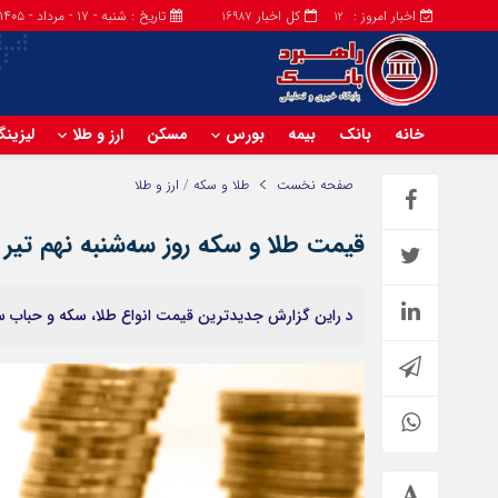
اخبار امروز :
کل اخبار
تاریخ : شنبه - ۱۷ - مرداد - ۱۴۰۵
16987
12
خانه
بانک
بیمه
بورس
مسکن
ارز و طلا
لیزین
صفحه نخست
طلا و سکه
/
ارز و طلا
قیمت طلا و سکه روز سه‌شنبه نهم تیر ۱۴۰۵ + جدول
د راین گزارش جدیدترین قیمت انواع طلا، سکه و حباب سکه در بازار امروز 