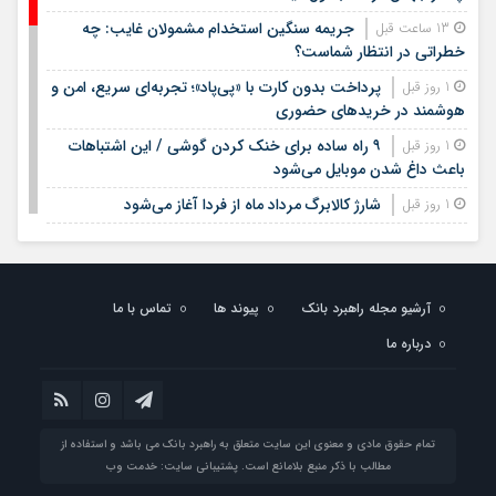
جریمه سنگین استخدام مشمولان غایب: چه
13 ساعت قبل
خطراتی در انتظار شماست؟
پرداخت بدون کارت با «پی‌پاد»؛ تجربه‌ای سریع، امن و
1 روز قبل
هوشمند در خریدهای حضوری
۹ راه ساده برای خنک کردن گوشی / این اشتباهات
1 روز قبل
باعث داغ شدن موبایل می‌شود
شارژ کالابرگ مرداد ماه از فردا آغاز می‌شود
1 روز قبل
لیست قیمت اجاره مسکن در شهرک غرب |
1 روز قبل
اجاره‌نشینی در این منطقه چقدر هزینه دارد؟ + جدول مردادماه
۱۴۰۵
آرشیو مجله راهبرد بانک
پیوند ها
تماس با ما
لیست قیمت خرید مسکن در تهرانسر/ قیمت خرید
1 روز قبل
درباره ما
هر متر آپارتمان در این منطقه چقدر است؟ + جدول
خبر خوش برای مشمولان سربازی/ این افراد از خدمت
1 روز قبل
سربازی معاف می‌شوند
جدیدترین قیمت سکه، طلا امروز چهارشنبه چهاردهم
1 روز قبل
تمام حقوق مادی و معنوی این سایت متعلق به راهبرد بانک می باشد و استفاده از
مرداد ۱۴۰۵
مطالب با ذکر منبع بلامانع است. پشتیبانی سایت:
خدمت وب