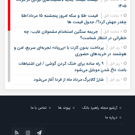
۱۴۰۵
قیمت طلا و سکه امروز پنجشنبه ۱۵ مرداد/طلا
8 ساعت قبل
چقدر جهش کرد؟/ جدول قیمت ها
جریمه سنگین استخدام مشمولان غایب: چه
8 ساعت قبل
خطراتی در انتظار شماست؟
پرداخت بدون کارت با «پی‌پاد»؛ تجربه‌ای سریع، امن و
1 روز قبل
هوشمند در خریدهای حضوری
۹ راه ساده برای خنک کردن گوشی / این اشتباهات
1 روز قبل
باعث داغ شدن موبایل می‌شود
شارژ کالابرگ مرداد ماه از فردا آغاز می‌شود
1 روز قبل
لیست قیمت اجاره مسکن در شهرک غرب |
1 روز قبل
اجاره‌نشینی در این منطقه چقدر هزینه دارد؟ + جدول مردادماه
۱۴۰۵
آرشیو مجله راهبرد بانک
پیوند ها
تماس با ما
لیست قیمت خرید مسکن در تهرانسر/ قیمت خرید
1 روز قبل
درباره ما
هر متر آپارتمان در این منطقه چقدر است؟ + جدول
خبر خوش برای مشمولان سربازی/ این افراد از خدمت
1 روز قبل
سربازی معاف می‌شوند