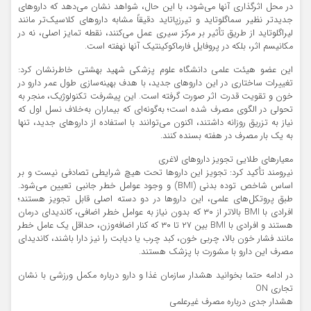
در محل اثرگذاری آنها می‌شود، با این حال، شواهد نشان می‌دهد که دارو‌های
جدیدتر نظیر سماگلوتاید و تیرزپاتاید دقیقاً مشابه دارو‌های کلاسیک‌تر مانند
لیراگلوتاید از طریق تأثیر بر مرکز سیری عمل می‌کنند، نقطه تمایز اصلی، نه در
مکانیسم اثر، بلکه در پروفایل فارماکوکینتیک آنها نهفته است.
این عضو هیئت علمی دانشگاه علوم پزشکی شهید بهشتی خاطرنشان کرد:
تغییرات ساختاری در این دارو‌های جدید، با هدف بهینه‌سازی طول عمر دارو در
خون و تقویت قدرت اثر صورت گرفته است. این پیشرفت تکنولوژیک، منجر به
تحولی در الگوی مصرف شده است؛ به‌گونه‌ای که بیماران به‌خلاف نسل اول که
نیاز به تزریق روزانه داشتند، اکنون می‌توانند با استفاده از دارو‌های جدید، تنها
به یک بار مصرف در هفته بسنده کنند.
معیار‌های طلایی تجویز دارو‌های لاغری
نیرومند تأکید کرد: تجویز این دارو‌ها تحت هیچ شرایطی تصادفی نیست و بر
اساس شاخص توده بدنی (BMI) و وجود عوامل خطر جانبی تعیین می‌شود.
طبق پروتکل‌های علمی، این دارو‌ها در دو دسته اصلی قابل تجویز هستند؛
افرادی با BMI بالاتر از ۳۰ که بدون نیاز به عوامل خطر اضافی، کاندیدای درمان
هستند و افرادی با BMI بین ۲۷ تا ۳۰ که کنار اضافه‌وزن، حداقل یک عامل خطر
مانند فشار خون بالا، چربی خون، کبد چرب یا دیابت را نیز دارا باشند، کاندیدای
مصرف این دارو با مشورت با پزشک هستند.
در ادامه حتما بخوانید هشدار سازمان غذا و دارو درباره مکمل ورزشی با نشان
تجاری ON
هشدار جدی درباره مصرف غیرعلمی