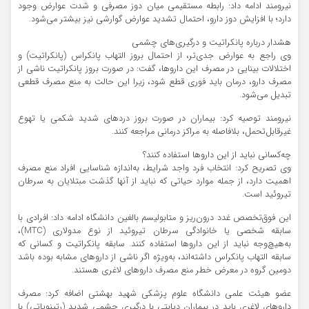
نیرومند ادامه داد: رابطه مستقیمی میان دوز مصرفی و شدت عوارض وجود
دارد؛ با افزایش دوز دارو، احتمال تشدید عوارض گوارشی نیز بیشتر می‌شود.
هشدار درباره پانکراتیت و درگیری‌های چشمی
وی راجع به عوارض جدی‌تر، از احتمال بروز التهاب پانکراس (پانکراتیت) و
اختلالات بینایی در مصرف این داروها، گفت: در صورت بروز پانکراتیت ناشی از
مصرف دارو، درمان باید فوری قطع شود، زیرا این حالت به منع مصرف قطعی
تبدیل می‌شود.
نیرومند توصیه کرد: بیماران در صورت بروز درد‌های شدید شکمی یا تهوع
غیرقابل‌تحمل، بلافاصله به مراکز درمانی مراجعه کنند.
چه‌کسانی نباید از این دارو‌ها استفاده کنند؟
وی تصریح کرد: انتخاب فرد واجد شرایط، به‌اندازه شناسایی افراد منع مصرف
اهمیت دارد، از جمله موارد حیاتی که نباید از آنها گذشت مبتلایان به سرطان
تیروئید است.
این فوق‌تخصص غدد درون‌ریز و متابولیسم بالغین دانشگاه ادامه داد: افرادی با
سابقه شخصی یا خانوادگی سرطان تیروئید از نوع مدولاری (MTC)،
به‌هیچ‌وجه نباید از این دارو‌ها استفاده کنند. سابقه پانکراتیت و کسانی که
سابقه التهاب پانکراس داشته‌اند، به‌ویژه اگر ناشی از دارو‌های مشابه بوده باشد
دومین گروه در معرض خطر منع مصرف دارو‌های لاغری هستند.
عضو هیئت علمی دانشگاه علوم پزشکی شهید بهشتی اضافه کرد: مصرف
دارو‌های لاغری باید در بیماران دیابتی با درگیری چشمی شدید (رتینوپاتی) با