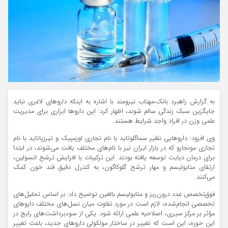
به گزارش راهبرد بانک،مهتاب نیرومند با اشاره به اینکه دارو‌های لاغری نباید
جایگزین سبک زندگی سالم شوند، اظهار کرد: این دارو‌ها ابزاری برای مدیریت
علمی وزن در افراد واجد شرایط هستند.
وی افزود: دارو‌هایی نظیر سماگلوتاید با نام تجاری اوزمپیک و تیرزپاتاید با نام
تجاری مونجارو که در بازار ایران نیز با نام‌های مختلف یافت می‌شوند، در ابتدا
برای درمان دیابت توسعه یافته بودند. این ترکیبات با افزایش ترشح انسولین،
ارتقای متابولیسم و مهار ترشح گلوکاگون، به کنترل دقیق قند خون کمک
می‌کنند.
فوق‌تخصص غدد درون‌ریز و متابولیسم بالغین توضیح داد: بر اساس تحلیل‌های
تخصصی انجام‌شده، لازم است در مورد تفاوت میان نسل‌های مختلف دارو‌های
مؤثر بر مرکز سیری، اصلاحیه علمی ارائه شود. یکی از سوءبرداشت‌های رایج در
این حوزه، این است که تغییر در ساختار مولکولی دارو‌های جدید، باعث تغییر