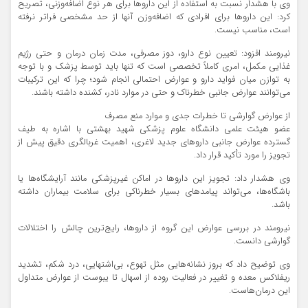
وی با هشدار نسبت به استفاده از این دارو‌ها برای هر نوع اضافه‌وزنی، تصریح
کرد: این دارو‌ها برای افرادی که اضافه‌وزن آنها از حد مشخصی فراتر نرفته
است، مناسب نیست.
نیرومند افزود: تعیین نوع دارو، دوز مصرفی، مدت زمان درمان و حتی رژیم
غذایی مکمل، امری کاملاً تخصصی است که تنها باید توسط پزشک و با توجه
به توازن میان فواید دارو و عوارض احتمالی انجام شود؛ چرا که این ترکیبات
می‌توانند عوارض جانبی خطرناک و حتی در موارد نادر، کشنده داشته باشند.
از عوارض گوارشی تا خطرات جدی و موارد منع مصرف
عضو هیئت علمی دانشگاه علوم پزشکی شهید بهشتی با اشاره به طیف
گسترده عوارض جانبی دارو‌های جدید لاغری، اهمیت غربالگری دقیق پیش از
تجویز را مورد تأکید قرار داد.
وی هشدار داد: تجویز این دارو‌ها در اماکن غیرپزشکی مانند آرایشگاه‌ها یا
باشگاه‌ها، می‌تواند پیامد‌های بسیار خطرناکی برای سلامت بیماران داشته
باشد.
نیرومند در بررسی عوارض این گروه از داروها، رایج‌ترین چالش را اختلالات
گوارشی دانست.
وی توضیح داد که بروز نشانه‌هایی مثل تهوع، بی‌اشتهایی، درد شکم، تشدید
ریفلاکس معده و تغییر در فعالیت روده از اسهال تا یبوست از عوارض متداول
این درمان‌هاست.