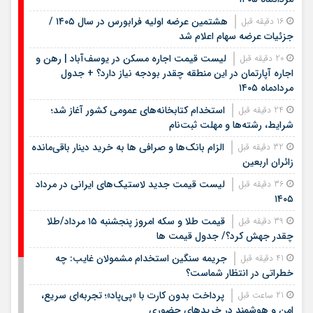
هشتمین عرضه اولیه فرابورس در سال ۱۴۰۵ /
16 دقیقه قبل
جزئیات عرضه سهام اعلام شد
لیست قیمت اجاره مسکن در یوسف‌آباد | رهن و
20 دقیقه قبل
اجاره آپارتمان در این منطقه چقدر بودجه نیاز دارد؟ + جدول
مردادماه ۱۴۰۵
استخدام کتابخانه‌های عمومی کشور آغاز شد؛
24 دقیقه قبل
شرایط، رشته‌ها و مهلت ثبت‌نام
الزام بانک‌ها و صرافی ها به خرید دینار باقی‌مانده
32 دقیقه قبل
زائران اربعین
لیست قیمت جدید لاستیک‌های ایرانی در مرداد
36 دقیقه قبل
۱۴۰۵
قیمت طلا و سکه امروز پنجشنبه ۱۵ مرداد/طلا
39 دقیقه قبل
چقدر جهش کرد؟/ جدول قیمت ها
جریمه سنگین استخدام مشمولان غایب: چه
41 دقیقه قبل
خطراتی در انتظار شماست؟
پرداخت بدون کارت با «پی‌پاد»؛ تجربه‌ای سریع،
21 ساعت قبل
امن و هوشمند در خریدهای حضوری