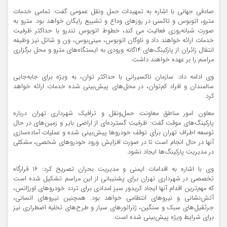
صادقی جهانی با اشاره به تمهیدات حمل‌ ونقل عمومی گفت: تمامی خدمات
مترو، اتوبوس و تاکسی در روزهای وداع و تشییع رایگان خواهد بود. مترو به
صورت شبانه‌روزی فعالیت می‌ کند، خطوط اتوبوس تندرو با حداکثر ظرفیت
خدمات ارائه خواهند داد و ناوگان اتوبوس، مینی‌بوس، ون و شاتل نیز وظیفه
انتقال زائران از پارکینگ‌های ۱۴گانه ورودی به ایستگاه‌های مترو و محل برگزاری
مراسم را بر عهده خواهند داشت.
وی ادامه داد: سازمان تاکسیرانی با حداکثر توان، به‌ ویژه برای جابه‌جایی
سالمندان و افراد کم‌توان، در محل‌های پیش‌بینی‌ شده خدمات ارائه خواهد
کرد.
معاون امور مناطق معاونت حمل‌ونقل و ترافیک شهرداری تهران درباره
پارکینگ‌های موقت گفت: ظرفیت گسترده‌ای از اراضی بایر و زمین‌های در حال
توسعه اطراف تهران برای توقف خودروها پیش‌بینی شده و عملیات آماده‌سازی
آنها در حال انجام است تا در صورت افزایش ورود خودروهای شخصی، مشکلی
در مدیریت پارکینگ‌ها ایجاد نشود.
وی با اشاره به اقدامات ایمنی و مدیریت بحران تصریح کرد: ۱۶ قرارگاه
تخصصی در شهرداری تهران برای پشتیبانی از این مراسم تشکیل شده است
که مهم‌ترین اقدام آنها ایجاد کریدور سبز امدادی برای تردد خودروهای اورژانس،
آتش‌نشانی و نیروهای انتظامی خواهد بود. همچنین نیروهای انسانی،
جرثقیل‌های سبک و سنگین، ژنراتورهای سیار و طرح‌های تخلیه اضطراری نیز
برای شرایط ویژه پیش‌بینی شده است.