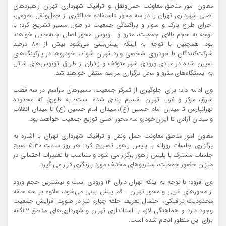
معاون امور مناطق معاونت حمل‌ونقل و ترافیک شهرداری تهران راهبردهای
اصلی شهرداری تهران را در سه محور «استفاده حداکثری از حمل‌ونقل عمومی،
اجرای طرح پارک و سوار و پراکندگی جمعیت در طول مسیر تشریح کرد: با
توجه به حجم بالای جمعیت، مترو و اتوبوس محور اصلی جابه‌جایی خواهند
بود. همچنین با توجه به اینکه پیش‌بینی می‌شود بیش از ۸۰ درصد
شرکت‌کنندگان با خودروی شخصی وارد تهران شوند، خودروها در پارکینگ‌های
تعیین‌ شده در مبادی ورودی شهر متوقف و زائران از طریق اتوبوس‌های شاتل
به ایستگاه‌های مترو و محل برگزاری مراسم منتقل خواهند شد.
وی ادامه داد: برای جلوگیری از تمرکز جمعیت، مسیرهای مراسم در سه قطب
شرق، مرکز و غرب تهران تقسیم‌ بندی شده است؛ به‌ طوری که محدوده
تهرانپارس تا میدان امام حسین (ع)، میدان امام حسین (ع) تا میدان انقلاب
و میدان آزادی تا ایران‌خودرو سه محور اصلی توزیع جمعیت خواهند بود.
معاون امور مناطق معاونت حمل‌ ونقل و ترافیک شهرداری تهران با اشاره به
برگزاری جلسات روزانه با پلیس راهور تصریح کرد: هر روز ساعت ۵:۳۰ صبح
جلسات مشترک با پلیس راهور برگزار می‌ شود و متناسب با تغییرات احتمالی در
میزان حضور جمعیت، سناریوهای مختلف مورد بازنگری قرار می‌ گیرد.
وی افزود: با توجه به اینکه تهران دارای ۱۴ ورودی است و بیشترین حجم ورود
از محورهای غربی و محور تهران ـ قم پیش‌ بینی می‌شود، علاوه بر سه حلقه
محدودیت ترافیکی، احتمال تعریف حلقه چهارم نیز در صورت افزایش جمعیت
وجود دارد و هماهنگی لازم با استانداری تهران و شهرداری‌های مناطق ۲۲گانه
برای این منظور انجام شده است.