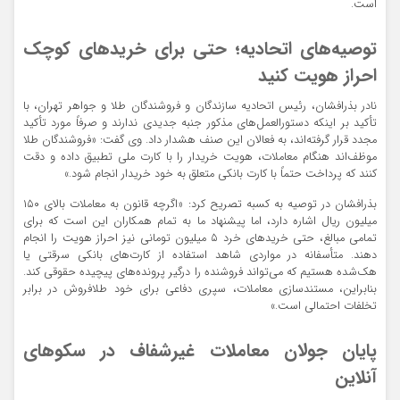
است.
توصیه‌های اتحادیه؛ حتی برای خریدهای کوچک
احراز هویت کنید
نادر بذرافشان، رئیس اتحادیه سازندگان و فروشندگان طلا و جواهر تهران، با
تأکید بر اینکه دستورالعمل‌های مذکور جنبه جدیدی ندارند و صرفاً مورد تأکید
مجدد قرار گرفته‌اند، به فعالان این صنف هشدار داد. وی گفت: «فروشندگان طلا
موظف‌اند هنگام معاملات، هویت خریدار را با کارت ملی تطبیق داده و دقت
کنند که پرداخت حتماً با کارت بانکی متعلق به خود خریدار انجام شود.»
بذرافشان در توصیه به کسبه تصریح کرد: «اگرچه قانون به معاملات بالای ۱۵۰
میلیون ریال اشاره دارد، اما پیشنهاد ما به تمام همکاران این است که برای
تمامی مبالغ، حتی خریدهای خرد ۵ میلیون تومانی نیز احراز هویت را انجام
دهند. متأسفانه در مواردی شاهد استفاده از کارت‌های بانکی سرقتی یا
هک‌شده هستیم که می‌تواند فروشنده را درگیر پرونده‌های پیچیده حقوقی کند.
بنابراین، مستندسازی معاملات، سپری دفاعی برای خود طلافروش در برابر
تخلفات احتمالی است.»
پایان جولان معاملات غیرشفاف در سکوهای
آنلاین