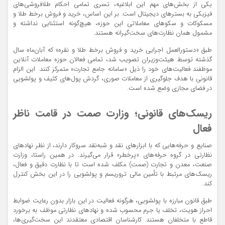
یکی از بخش‌های مهم این ابلاغیه، تسری تمامی احکام طلافروشی‌های
فیزیکی به بسترهای دیجیتال است. بر این اساس، خرید و فروش برخط طلا و
مسکوکات و سکوهای معاملاتی این حوزه، هیچ‌گونه استثنایی نداشته و
مشمول همان نظارت‌های سخت‌گیرانه هستند.
طبق «دستورالعمل اجرایی خرید و فروش برخط طلا و نقره» که آبان‌ماه سال
گذشته توسط هیئت‌وزیران تصویب شد، تمامی فعالان حوزه معاملات آنلاین
موظفند فعالیت‌های خود را ذیل «سامانه جامع تجارت» متمرکز کنند. این الزام
قانونی با هدف جلوگیری از معاملات صوری، گردش پول‌های کثیف و پولشویی
در فضای مجازی وضع شده است.
ریسک‌‌های قانونی؛ وزارت صمت در قامت ناظر
فعال
صنایع و حرفه‌هایی که با ابزارهای نقد و شبه‌نقد سروکار دارند، از نظر نهادهای
نظارتی در گروه حرفه‌های «پرخطر» قرار می‌گیرند. در همین راستا، وزارت
صنعت، معدن و تجارت (صمت) مکلف شده است تا با نظارت دقیق و فعال،
ریسک‌های مرتبط با تأمین مالی تروریسم و پولشویی را در این بخش کنترل
کند.
طبق قانون مبارزه با پولشویی، هرگونه فعالیت در این بازار بدون رعایت ضوابط
احراز هویت، تخلف یا جرم محسوب شده و نهادهای نظارتی موظف به برخورد
قاطع با متخلفان هستند. کارشناسان اقتصادی معتقدند این سخت‌گیری‌ها،