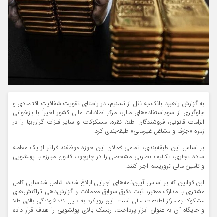
به گزارش راهبرد بانک،به نقل از تسنیم، در راستای تقویت شفافیت اقتصادی و
جلوگیری از سوءاستفاده‌های مالی، مرکز اطلاعات مالی کشور اخیراً با بازخوانی
الزامات قانونی، فروشندگان طلا، نقره، مسکوکات و سایر فلزات گران‌بها را در
زمره «حِرَف و مشاغل غیرمالی» طبقه‌بندی کرد.
بر اساس این طبقه‌بندی، تمامی فعالان این حوزه موظفند فراتر از یک معامله
ساده تجاری، تکالیف نظارتی مشخصی را در چارچوب قانون مبارزه با پولشویی
و تأمین مالی تروریسم اجرا کنند.
این قوانین که بر اساس آیین‌نامه‌های اجرایی ابلاغ شده، شامل شناسایی کامل
مشتری با مدارک معتبر، ثبت دقیق سوابق معاملات و گزارش‌دهی تراکنش‌های
مشکوک به مرکز اطلاعات مالی است. این رویکرد به دلیل نقدشوندگی بالای طلا
و جایگاه آن به عنوان ابزار پرداخت، ریسک بالای پولشویی را هدف قرار داده