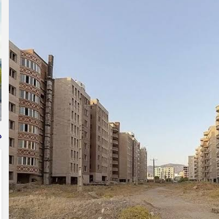
وام فوری بی دردسر بدون ضامن قرض الحسنه | شرایط
دریافت تسهیلات سریع و کم‌بهره | جزئیات ثبت درخواست
وام آسان
د