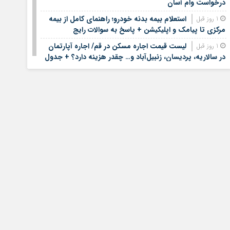
درخواست وام آسان
استعلام بیمه بدنه خودرو؛ راهنمای کامل از بیمه
1 روز قبل
مرکزی تا پیامک و اپلیکیشن + پاسخ به سوالات رایج
لیست قیمت اجاره مسکن در قم/ اجاره آپارتمان
1 روز قبل
در سالاریه، پردیسان، زنبیل‌آباد و… چقدر هزینه دارد؟ + جدول
لیست قیمت خرید مسکن در الهیه | قیمت هر متر
1 روز قبل
آپارتمان در این منطقه چقدر است؟ + جدول مردادماه ۱۴۰۵
لیست قیمت خودروهای کارکرده/ ماکسیما، لاماری،
1 روز قبل
فونیکس، سراتو، هایما و مزدا در بازار چند؟+ جدول مردادماه
۱۴۰۵
جزئیات فعال‌سازی «کیف پول ایران» اعلام شد
1 روز قبل
جزئیات دستورالعمل جدید مالیاتی برای تسعیر ارز
1 روز قبل
واردات بدون انتقال ارز
تصمیم جدید درباره باقی مانده دینارهای اربعین
1 روز قبل