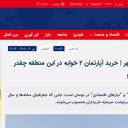
برابر با : Saturday - 8 - August - 2026
ساعت :
13:07:51
گ
اقتصاد و صنعت
خودرو
جامعه
بازار
فن آوری
بین الملل
کد خبر :
60089
انتشار :
تیر ۳, ۱۴۰۵ - ۱۶:۰۴
لیست قیمت خرید مسکن در اسلامشهر | خرید آپارتمان ۲ خوابه در این منطقه چقدر
و “نیازهای اقتصادی” در نوسان است؛ جایی که جغرافیای محله‌ها و سال
ی سرنوشت سرمایه خریداران محسوب می‌شوند.