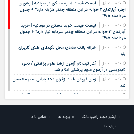
لیست قیمت اجاره مسکن در جوادیه | رهن و
17 ساعت قبل
اجاره آپارتمان ۲ خوابه در این منطقه چقدر هزینه دارد؟ + جدول
مردادماه ۱۴۰۵
لیست قیمت خرید مسکن در فرمانیه | خرید
17 ساعت قبل
آپارتمان ۳ خوابه در این منطقه چقدر سرمایه نیاز دارد؟ + جدول
مردادماه ۱۴۰۵
خزانه بانک سامان؛ محل نگهداری طلای کاربران
17 ساعت قبل
بلو
آغاز ثبت‌نام آزمون ارشد علوم پزشکی / نحوه
17 ساعت قبل
نام‌نویسی در آزمون علوم پزشکی اعلام شد
زمان فروش بلیت زائران دهه پایانی صفر مشخص
17 ساعت قبل
شد
مدیرعامل بانک سپه فرارسیدن روز خبرنگار را به
19 ساعت قبل
اصحاب رسانه و خبر تبریک گفت
بیمه معلم سیناد ۱۴۰۵ | ورود به سامانه سیناد
23 ساعت قبل
آرشیو مجله راهبرد بانک
پیوند ها
تماس با ما
بیمه معلم و پیگیری خسارت درمان تکمیلی | لینک مستقیم و
راهنمای ثبت هزینه‌های درمان
درباره ما
بیمه سلامت روستایی چیست؟ | شرایط بیمه
23 ساعت قبل