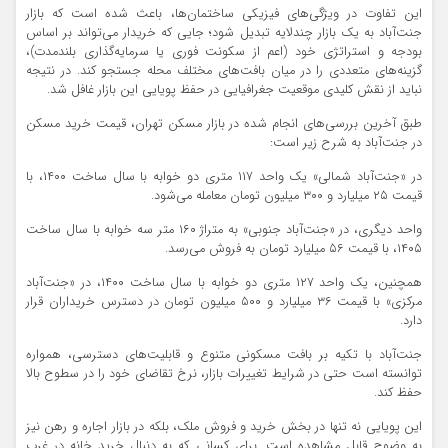
این تفاوت در ویژگی‌های فیزیکی ساختمان‌ها، باعث شده است که بازار
جنت‌آباد به یک بازار چندلایه تبدیل شود؛ جایی که خریدار می‌تواند بر اساس
بودجه و استراتژی خود (اعم از سکونت فوری یا سرمایه‌گذاری بلندمدت)،
گزینه‌های متعددی را در میان بافت‌های مختلف محله جستجو کند. در نتیجه
نباید از نقش کلیدی موقعیت جغرافیایی در حفظ پویایی این بازار غافل شد.
طبق آخرین بررسی‌های انجام شده در بازار مسکن تهران، قیمت خرید مسکن
در جنت‌آباد به شرح زیر است:
در «جنت‌آباد شمالی» یک واحد ۱۱۷ متری دو خوابه با سال ساخت ۱۴۰۰، با
قیمت ۲۵ میلیارد و ۳۰۰ میلیون تومان معامله می‌شود.
واحد دیگری، در «جنت‌آباد جنوبی» به متراژ ۱۶۰ متر سه خوابه با سال ساخت
۱۴۰۵، با قیمت ۵۶ میلیارد تومان به فروش می‌رسد.
همچنین، یک واحد ۱۲۷ متری دو خوابه با سال ساخت ۱۴۰۰، در «جنت‌آباد
مرکزی» با قیمت ۳۶ میلیارد و ۵۰۰ میلیون تومان در دسترس خریداران قرار
دارد.
جنت‌آباد با تکیه بر بافت مسکونی متنوع و قابلیت‌های دسترسی، همواره
توانسته است حتی در شرایط تغییرات بازار، نرخ تقاضای خود را در سطوح بالا
حفظ کند.
این پویایی نه تنها در بخش خرید و فروش ملک، بلکه در بازار اجاره و رهن نیز
به وضوح قابل مشاهده است. برای کسانی که به دنبال خرید خانه در غرب