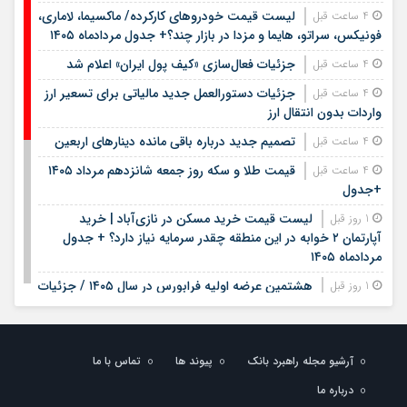
لیست قیمت خودروهای کارکرده/ ماکسیما، لاماری،
4 ساعت قبل
فونیکس، سراتو، هایما و مزدا در بازار چند؟+ جدول مردادماه ۱۴۰۵
جزئیات فعال‌سازی «کیف پول ایران» اعلام شد
4 ساعت قبل
جزئیات دستورالعمل جدید مالیاتی برای تسعیر ارز
4 ساعت قبل
واردات بدون انتقال ارز
تصمیم جدید درباره باقی مانده دینارهای اربعین
4 ساعت قبل
قیمت طلا و سکه روز جمعه شانزدهم مرداد ۱۴۰۵
4 ساعت قبل
+جدول
لیست قیمت خرید مسکن در نازی‌آباد | خرید
1 روز قبل
آپارتمان ۲ خوابه در این منطقه چقدر سرمایه نیاز دارد؟ + جدول
مردادماه ۱۴۰۵
هشتمین عرضه اولیه فرابورس در سال ۱۴۰۵ / جزئیات
1 روز قبل
عرضه سهام اعلام شد
لیست قیمت اجاره مسکن در یوسف‌آباد | رهن و
1 روز قبل
اجاره آپارتمان در این منطقه چقدر بودجه نیاز دارد؟ + جدول
آرشیو مجله راهبرد بانک
پیوند ها
تماس با ما
مردادماه ۱۴۰۵
درباره ما
استخدام کتابخانه‌های عمومی کشور آغاز شد؛ شرایط،
1 روز قبل