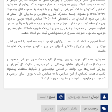
توسعه مدارس شبانه روزی به ویژه در مناطق محروم و کم برخوردار همچنین
تحقق و گسترش عدالت آموزشی و تربیتی و با توجه به مصوبه اتاق وضعیت
۱۴۰۵/۰۲/۳۰ و مصوبه جلسه مشترک شورای معاونان و مدیران کل استان‌ها
مقرر می شود؛ از ابتدای سال تحصیلی ۱۴۰۶-۱۴۰۵ مدارس نمونه دولتی در دوره
اول متوسطه ثبت نام دانش آموزان جدید ورودی پایه هفتم را صرفاً بر اساس
شرایط عمومی و محدوده جغرافیایی بدون دریافت شهریه همانند سایر مدارس
دولتی، مطابق با ضوابط مندرج در دستورالعمل ثبت نام انجام دهند.
ضمناً تعیین هرگونه شرط اعم از برگزاری آزمون انجام مصاحبه یا اعطای امتیاز
ویژه و….. برای پذیرش دانش آموزان در این مدارس موضوعیت نخواهد
داشت.
همچنین به منظور بهره برداری بهینه از ظرفیت فضاهای آموزشی موجود و
حمایت از دانش آموزان مناطق روستایی و کم برخوردار، ادارات کل آموزش و
پرورش استان‌ها می توانند بر اساس نیازسنجی و شرایط منطقه، پیشنهاد
تغییر ماهیت تعدادی از این مدارس را به مدارس شبانه روزی، برای بررسی و
تصویب در چارچوب ضوابط و مقررات مربوط ارائه کنند.
ارسال :
سمیه بهاروندی
منبع :
ایسنا
برچسب ها
دانش آموزان
مدارس