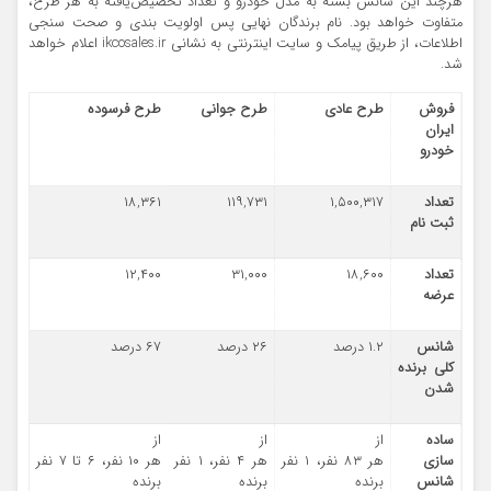
هرچند این شانس بسته به مدل خودرو و تعداد تخصیص‌یافته به هر طرح،
متفاوت خواهد بود. نام برندگان نهایی پس اولویت بندی و صحت ‌سنجی
اطلاعات، از طریق پیامک و سایت اینترنتی به نشانی ikcosales.ir اعلام خواهد
شد.
فروش
طرح عادی
طرح جوانی
طرح فرسوده
ایران
خودرو
تعداد
۳۱۷
,
۵۰۰
,
۱
۷۳۱
,
۱۱۹
۳۶۱
,
۱۸
ثبت نام
تعداد
۶۰۰
,
۱۸
۰۰۰
,
۳۱
۴۰۰
,
۱۲
عرضه
شانس
۲
.
۱
درصد
۲۶
درصد
۶۷
درصد
کلی برنده
شدن
ساده
از
از
از
سازی
هر
۸۳
نفر،
۱
نفر
هر
۴
نفر،
۱
نفر
هر
۱۰
نفر،
۶
تا
۷
نفر
شانس
برنده
برنده
برنده