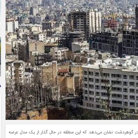
دسر بدون ضامن قرض الحسنه | شرایط
 سریع و کم‌بهره | جزئیات ثبت درخواست
استعلام بیمه بدنه خودرو؛
پیامک و اپلیکیشن + پاس
د
ن در گوهردشت نشان می‌دهد که این منطقه در حال گذار از یک مدل عرضه