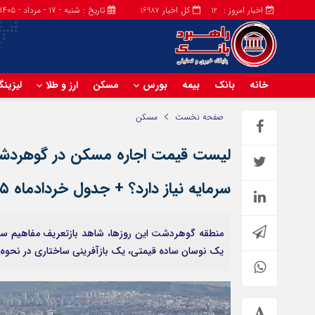
اخبار امروز :
کل اخبار
تاریخ : شنبه - ۱۷ - مرداد - ۱۴۰۵
16987
12
خانه
بانک
بیمه
بورس
مسکن
ارز و طلا
لیزین
صفحه نخست
مسکن
سرمایه نیاز دارد؟ + جدول خردادماه ۱۴۰۵
منطقه گوهردشت این روزها، شاهد بازتعریف مفاهیم سنتی
یک نوسان ساده قیمتی، یک بازآفرینی ساختاری در نحوه