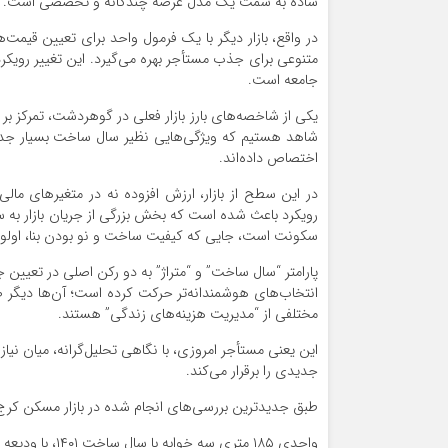
ساده به سمت یک مدل عرضه چندگانه و تخصصی است.
در واقع، بازار دیگر با یک فرمول واحد برای تعیین قیمت‌ه
متنوعی برای جذب مستأجر بهره می‌گیرد. این تغییر رویکر
جامعه است.
یکی از شاخصه‌های بارز بازار فعلی در گوهردشت، تمرکز بر
شاهد هستیم که ویژگی‌هایی نظیر سال ساخت بسیار جدی
اختصاص داده‌اند.
در این سطح از بازار، ارزش افزوده نه در متغیرهای مال
رویکرد باعث شده است که بخش بزرگی از جریان بازار به
سکونت است، جایی که کیفیت ساخت و نو بودن بنا، او
پارامتر “سال ساخت” و “متراژ” به دو رکن اصلی در تعیی
انتخاب‌های هوشمندانه‌تر حرکت کرده است؛ آن‌ها دیگر ص
مختلفی از “مدیریت هزینه‌های زندگی” هستند.
این یعنی مستأجر امروزی، با نگاهی تحلیل‌گرانه، میان نیا
جدیدی را برقرار می‌کند.
طبق جدیدترین بررسی‌های انجام شده در بازار مسکن کرج
واحدی ۱۸۵ متری سه خوابه با سال ساخت ۱۴۰۱، با ودیعه ۱ میلیارد تومان و اجاره ماهیانه ۳۶ میلیون تومان فایل شده است.