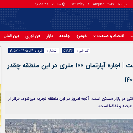
برابر با : Saturday - 8 - August - 2026
ساعت :
18:55:39
گ
اقتصاد و صنعت
خودرو
جامعه
بازار
فن آوری
بین الملل
کد خبر :
59926
انتشار :
خرداد ۲۹, ۱۴۰۵ - ۱۹:۵۷
لیست قیمت اجاره مسکن در گوهردشت | اجاره آپارتمان ۱۰۰ متری در این منطقه چقدر
 در بازار مسکن است. آنچه امروز در این منطقه تجربه می‌شود، فراتر از
 عرضه و تقاضا است.