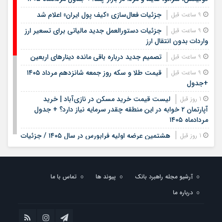
جزئیات فعال‌سازی «کیف پول ایران» اعلام شد
9 ساعت قبل
جزئیات دستورالعمل جدید مالیاتی برای تسعیر ارز
9 ساعت قبل
واردات بدون انتقال ارز
تصمیم جدید درباره باقی مانده دینارهای اربعین
9 ساعت قبل
قیمت طلا و سکه روز جمعه شانزدهم مرداد ۱۴۰۵
9 ساعت قبل
+جدول
لیست قیمت خرید مسکن در نازی‌آباد | خرید
1 روز قبل
آپارتمان ۲ خوابه در این منطقه چقدر سرمایه نیاز دارد؟ + جدول
مردادماه ۱۴۰۵
هشتمین عرضه اولیه فرابورس در سال ۱۴۰۵ / جزئیات
1 روز قبل
عرضه سهام اعلام شد
لیست قیمت اجاره مسکن در یوسف‌آباد | رهن و
1 روز قبل
اجاره آپارتمان در این منطقه چقدر بودجه نیاز دارد؟ + جدول
آرشیو مجله راهبرد بانک
پیوند ها
تماس با ما
مردادماه ۱۴۰۵
درباره ما
استخدام کتابخانه‌های عمومی کشور آغاز شد؛ شرایط،
1 روز قبل
رشته‌ها و مهلت ثبت‌نام