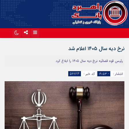
اینستاگرام
تلگرام
نرخ دیه سال ۱۴۰۵ اعلام شد
آپارات
رئیس قوه قضائیه نرخ دیه سال 1405 را ابلاغ کرد.
انتشار :
- ۱۹:۵۳
کد خبر :
59923