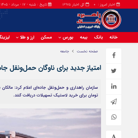
اخبار امروز :
کل اخبار
تاریخ : شنبه - ۱۷ - مرداد - ۱۴۰۵
16975
0
خانه
بانک
بیمه
بورس
مسکن
ارز و طلا
لیزین
صفحه نخست
جامعه
امتیاز جدید برای ناوگان حمل‌ونقل جاده‌ای/ وام ۲۰۰ میلیونی ب
تومان برای خرید لاستیک تسهیلات دریافت کنند.