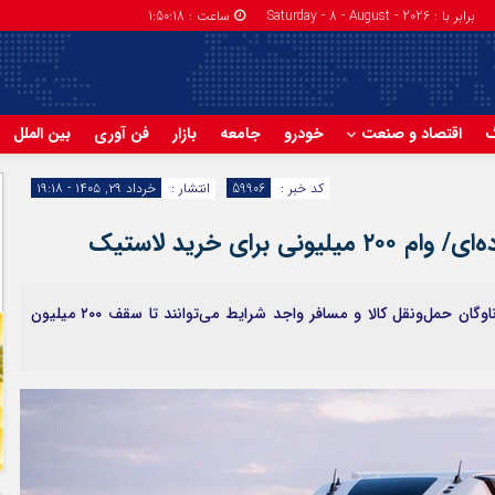
برابر با : Saturday - 8 - August - 2026
ساعت :
1:50:19
گ
اقتصاد و صنعت
خودرو
جامعه
بازار
فن آوری
بین الملل
کد خبر :
59906
انتشار :
خرداد ۲۹, ۱۴۰۵ - ۱۹:۱۸
رای خرید لاستیک
سازمان راهداری و حمل‌ونقل جاده‌ای اعلام کرد: مالکان ناوگان حمل‌ونقل کالا و مسافر واجد شرایط می‌توانند تا سقف ۲۰۰ میلیون