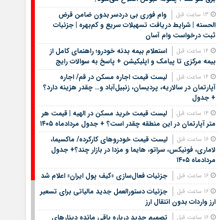
وام فوری بی دردسر بدون ضامن قرض
13 ساعت قبل
الحسنه | شرایط دریافت تسهیلات سریع و کم‌بهره | جزئیات
ثبت درخواست وام آسان
استعلام بیمه بدنه خودرو؛ راهنمای کامل از
14 ساعت قبل
بیمه مرکزی تا پیامک و اپلیکیشن + پاسخ به سوالات رایج
لیست قیمت اجاره مسکن در قم/ اجاره
14 ساعت قبل
آپارتمان در سالاریه، پردیسان، زنبیل‌آباد و… چقدر هزینه دارد؟
+ جدول
لیست قیمت خرید مسکن در الهیه | قیمت هر
14 ساعت قبل
متر آپارتمان در این منطقه چقدر است؟ + جدول مردادماه ۱۴۰۵
لیست قیمت خودروهای کارکرده/ ماکسیما،
16 ساعت قبل
لاماری، فونیکس، سراتو، هایما و مزدا در بازار چند؟+ جدول
مردادماه ۱۴۰۵
جزئیات فعال‌سازی «کیف پول ایران» اعلام شد
16 ساعت قبل
جزئیات دستورالعمل جدید مالیاتی برای تسعیر
16 ساعت قبل
ارز واردات بدون انتقال ارز
تصمیم جدید درباره باقی مانده دینارهای
16 ساعت قبل