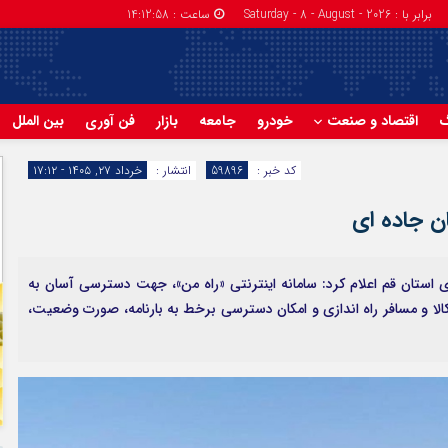
برابر با : Saturday - 8 - August - 2026
ساعت :
14:12:59
گ
اقتصاد و صنعت
خودرو
جامعه
بازار
فن آوری
بین الملل
کد خبر :
59896
انتشار :
خرداد ۲۷, ۱۴۰۵ - ۱۷:۱۲
ان جاده‌ ای
 استان قم اعلام کرد: سامانه اینترنتی «راه من»، جهت دسترسی آسان به
 کالا و مسافر راه اندازی و امکان دسترسی برخط به بارنامه، صورت وضعیت،