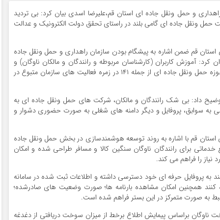
 راهداری و حمل ونقل جاده ای استان قم،علیرضا اسدی بیان کرد: بی تردید
 حمل ونقل جاده ای گامی بلند در راستای تحقق دولت الکترونیک و عدالت
 استان قم ضمن اشاره به پیشگام بودن سازمان راهداری و حمل ونقل جاده
 کرد: آموزش کاربران (کارشناسان مربوطه و رانندگان و مالکان ناوگان) و
نصب و راه اندازی ده ها سامانه خدماتی – نظارتی در حوزه حمل ونقل جاده ای از جمله ۱۴۱ در زمره فعالیت های سازمان متبوع در
 توضیح داد: بی شک رانندگان و مالکان، شرکت های حمل ونقل جاده ای به
ی به سوابق، پروفایل و دیگر دامنه های شغلی به صورت حضوری دشوار و
 استان قم با اشاره به روند توسعه هوشمندسازی در بخش حمل ونقل جاده
ع خدماتی برای رانندگان ناوگان سنگین کالا و مسافر طراحی شده و امکان
نیاز را فراهم می کند.
انند به پروفایل حرفه ای خود دسترسی داشته و اطلاعات ثبت شده در سامانه
 کنند همچنین امکان مشاهده بارنامه ها؛ صورت وضعیت های صادرشده؛
بط به صورت متمرکز در این بستر فراهم شده است.
ت ناوگان براساس پیمایش اطلاع برخط از میزان سوخت دریافتی از دغدغه