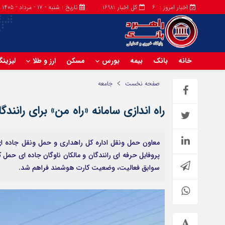
اخبار امروز :
کل اخبار
تاریخ : شنبه - ۱۷ - مرداد - ۱۴۰۵
16981
6
خانه
بانک
بیمه
بورس
مسکن
ارز و طلا
لیزین
صفحه نخست
جامعه
راه‌ اندازی سامانه «راه من» برای رانندگ
معاون حمل ونقل اداره کل راهداری و حمل ونقل جاده ای
پروفایل حرفه ای رانندگان و مالکان ناوگان جاده ای حمل
سوابق فعالیت، وضعیت کارت هوشمند فراهم شد.