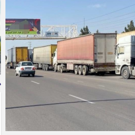
وام فوری بی دردسر بدون ضامن قرض الحسنه | شرایط
دریافت تسهیلات سریع و کم‌بهره | جزئیات ثبت درخواست
وام آسان
د