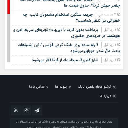
چقدر جهش کرد؟/ جدول قیمت ها
جریمه سنگین استخدام مشمولان غایب: چه
7 ساعت قبل
خطراتی در انتظار شماست؟
پرداخت بدون کارت با «پی‌پاد»؛ تجربه‌ای سریع، امن و
1 روز قبل
هوشمند در خریدهای حضوری
۹ راه ساده برای خنک کردن گوشی / این اشتباهات
1 روز قبل
باعث داغ شدن موبایل می‌شود
شارژ کالابرگ مرداد ماه از فردا آغاز می‌شود
1 روز قبل
لیست قیمت اجاره مسکن در شهرک غرب |
1 روز قبل
اجاره‌نشینی در این منطقه چقدر هزینه دارد؟ + جدول مردادماه
۱۴۰۵
آرشیو مجله راهبرد بانک
پیوند ها
تماس با ما
لیست قیمت خرید مسکن در تهرانسر/ قیمت خرید
1 روز قبل
درباره ما
هر متر آپارتمان در این منطقه چقدر است؟ + جدول
خبر خوش برای مشمولان سربازی/ این افراد از خدمت
1 روز قبل
سربازی معاف می‌شوند
جدیدترین قیمت سکه، طلا امروز چهارشنبه چهاردهم
1 روز قبل
تمام حقوق مادی و معنوی این سایت متعلق به راهبرد بانک می باشد و استفاده از
مرداد ۱۴۰۵
مطالب با ذکر منبع بلامانع است. پشتیبانی سایت:
خدمت وب