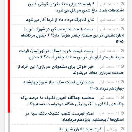
۹ راه ساده برای خنک کردن گوشی / این
21 ساعت قبل
اشتباهات باعث داغ شدن موبایل می‌شود
شارژ کالابرگ مرداد ماه از فردا آغاز می‌شود
21 ساعت قبل
لیست قیمت اجاره مسکن در شهرک غرب |
21 ساعت قبل
اجاره‌نشینی در این منطقه چقدر هزینه دارد؟ + جدول مردادماه
۱۴۰۵
لیست قیمت خرید مسکن در تهرانسر/ قیمت
21 ساعت قبل
خرید هر متر آپارتمان در این منطقه چقدر است؟ + جدول
خبر خوش برای مشمولان سربازی/ این افراد از
22 ساعت قبل
خدمت سربازی معاف می‌شوند
جدیدترین قیمت سکه، طلا امروز چهارشنبه
22 ساعت قبل
چهاردهم مرداد ۱۴۰۵
محاسبه جداگانه تعیین تکلیف ۸۰ درصد برگه
22 ساعت قبل
چک‌های کاغذی و الکترونیکی هنگام درخواست دسته چک
اعلام فهرست شعب کشیک بانک سپه در
22 ساعت قبل
استان‌ها / پنجشنبه، پانزدهم مردادماه
کارت امید مادران شارژ شد
1 روز قبل