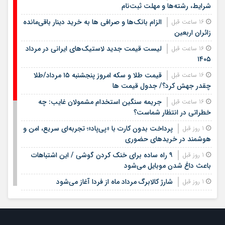
شرایط، رشته‌ها و مهلت ثبت‌نام
الزام بانک‌ها و صرافی ها به خرید دینار باقی‌مانده
16 ساعت قبل
زائران اربعین
لیست قیمت جدید لاستیک‌های ایرانی در مرداد
16 ساعت قبل
۱۴۰۵
قیمت طلا و سکه امروز پنجشنبه ۱۵ مرداد/طلا
16 ساعت قبل
چقدر جهش کرد؟/ جدول قیمت ها
جریمه سنگین استخدام مشمولان غایب: چه
16 ساعت قبل
خطراتی در انتظار شماست؟
پرداخت بدون کارت با «پی‌پاد»؛ تجربه‌ای سریع، امن و
1 روز قبل
هوشمند در خریدهای حضوری
۹ راه ساده برای خنک کردن گوشی / این اشتباهات
1 روز قبل
باعث داغ شدن موبایل می‌شود
شارژ کالابرگ مرداد ماه از فردا آغاز می‌شود
1 روز قبل
لیست قیمت اجاره مسکن در شهرک غرب |
1 روز قبل
اجاره‌نشینی در این منطقه چقدر هزینه دارد؟ + جدول مردادماه
۱۴۰۵