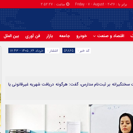
برابر با : Friday - 7 - August - 2026
ساعت :
2:52:28
گ
اقتصاد و صنعت
خودرو
جامعه
بازار
فن آوری
بین الملل
کد خبر :
59865
انتشار :
خرداد ۲۶, ۱۴۰۵ - ۱۷:۴۳
ت سختگیرانه بر ثبت‌نام مدارس، گفت: هرگونه دریافت شهریه غیرقانونی یا