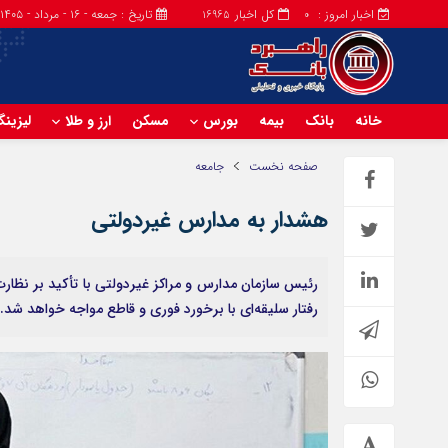
اخبار امروز :
کل اخبار
تاریخ : جمعه - ۱۶ - مرداد - ۱۴۰۵
16965
0
خانه
بانک
بیمه
بورس
مسکن
ارز و طلا
لیزین
صفحه نخست
جامعه
هشدار به مدارس غیردولتی
رئیس سازمان مدارس و مراکز غیردولتی با تأکید بر نظار
رفتار سلیقه‌ای با برخورد فوری و قاطع مواجه خواهد شد.