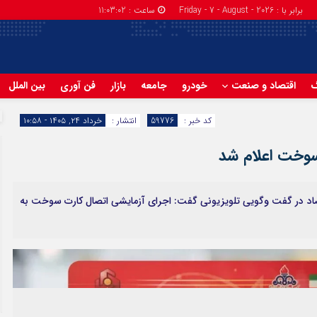
برابر با : Friday - 7 - August - 2026
ساعت :
11:03:02
گ
اقتصاد و صنعت
خودرو
جامعه
بازار
فن آوری
بین الملل
کد خبر :
59776
انتشار :
خرداد ۲۴, ۱۴۰۵ - ۱۰:۵۸
سوخت اعلام شد
صاد در گفت وگویی تلویزیونی گفت: اجرای آزمایشی اتصال کارت سوخت به
جزئیات فعال‌سازی «کیف پول ایران» اعلام شد