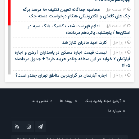
محاسبه جداگانه تعیین تکلیف ۸۰ درصد برگه
17 ساعت قبل
چک‌های کاغذی و الکترونیکی هنگام درخواست دسته چک
اعلام فهرست شعب کشیک بانک سپه در
17 ساعت قبل
استان‌ها / پنجشنبه، پانزدهم مردادماه
کارت امید مادران شارژ شد
1 روز قبل
لیست قیمت اجاره مسکن در پاسداران | رهن و اجاره
1 روز قبل
آپارتمان ۲ خوابه در این منطقه چقدر هزینه دارد؟ + جدول مردادماه
۱۴۰۵
اجاره آپارتمان در گران‌ترین مناطق تهران چقدر است؟
1 روز قبل
+ جدول
لیست قیمت خرید مسکن در ستارخان | خرید
1 روز قبل
آپارتمان ۱۰۰ متری در این منطقه چقدر سرمایه نیاز دارد؟ + جدول
آرشیو مجله راهبرد بانک
پیوند ها
تماس با ما
مردادماه ۱۴۰۵
درباره ما
زمان ثبت نام مرحله دوم نقل و انتقالات فرهنگیان
1 روز قبل
اعلام شد
خبر مهم برای دانش‌آموزان / نتایج آزمون سمپاد و
1 روز قبل
نمونه دولتی چه زمانی اعلام می‌شود؟