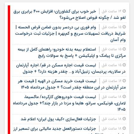
خبر خوب برای کشاورزان؛ افزایش ۴۰۰ برابری برق
14 ساعت قبل
لغو شد / چگونه قبوض اصلاح می‌شود؟
وام فوری بی دردسر بدون ضامن قرض الحسنه |
15 ساعت قبل
شرایط دریافت تسهیلات سریع و کم‌بهره | جزئیات ثبت درخواست
وام آسان
استعلام بیمه بدنه خودرو؛ راهنمای کامل از بیمه
15 ساعت قبل
مرکزی تا پیامک و اپلیکیشن + پاسخ به سوالات رایج
لیست قیمت اجاره مسکن در قم/ اجاره آپارتمان
15 ساعت قبل
در سالاریه، پردیسان، زنبیل‌آباد و… چقدر هزینه دارد؟ + جدول
لیست قیمت خرید مسکن در الهیه | قیمت هر
16 ساعت قبل
متر آپارتمان در این منطقه چقدر است؟ + جدول مردادماه ۱۴۰۵
لیست قیمت خودروهای کارکرده/ ماکسیما،
18 ساعت قبل
لاماری، فونیکس، سراتو، هایما و مزدا در بازار چند؟+ جدول مردادماه
۱۴۰۵
جزئیات فعال‌سازی «کیف پول ایران» اعلام شد
18 ساعت قبل
جزئیات دستورالعمل جدید مالیاتی برای تسعیر ارز
18 ساعت قبل