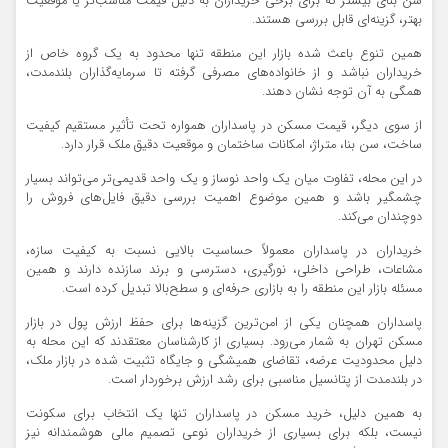
سن بنای بیشتر که برای برخی خریداران به‌ دلیل قیمت مناسب‌تر یا موقعیت
بهتر، گزینه‌ای قابل بررسی هستند.
همین تنوع باعث شده بازار این منطقه تنها محدود به یک گروه خاص از
خریداران نباشد و از خانواده‌های مصرفی گرفته تا سرمایه‌گذاران بلندمدت،
همگی به آن توجه نشان دهند.
از سوی دیگر، قیمت مسکن در پاسداران همواره تحت تأثیر مستقیم کیفیت
ساخت، سن بنا، متراژ، امکانات ساختمان و موقعیت دقیق ملک قرار دارد.
در این محله، تفاوت میان یک واحد نوساز و یک واحد قدیمی‌تر می‌تواند بسیار
چشمگیر باشد و همین موضوع اهمیت بررسی دقیق فایل‌های فروش را
دوچندان می‌کند.
خریداران در پاسداران معمولاً حساسیت بالایی نسبت به کیفیت سازه،
مشاعات، طراحی داخلی، نورگیری، دسترسی و برند سازنده دارند و همین
مسئله بازار این منطقه را به بازاری حرفه‌ای و سطح‌بالا تبدیل کرده است.
پاسداران همچنان یکی از امن‌ترین گزینه‌ها برای حفظ ارزش پول در بازار
مسکن تهران به شمار می‌رود. بسیاری از کارشناسان معتقدند که این محله به‌
دلیل محدودیت عرضه، تقاضای همیشگی و جایگاه تثبیت‌ شده در بازار ملک،
در بلندمدت از پتانسیل مناسبی برای رشد ارزش برخوردار است.
به همین دلیل، خرید مسکن در پاسداران تنها یک انتخاب برای سکونت
نیست، بلکه برای بسیاری از خریداران نوعی تصمیم مالی هوشمندانه نیز