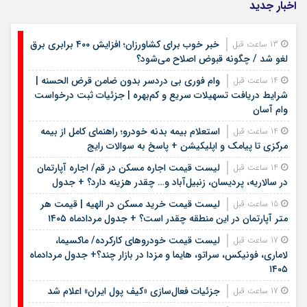
اخبار جدید
خبر خوب برای کشاورزان؛ افزایش ۴۰۰ برابری برق
13 ساعت قبل
لغو شد / چگونه قبوض اصلاح می‌شود؟
وام فوری بی دردسر بدون ضامن قرض الحسنه |
14 ساعت قبل
شرایط دریافت تسهیلات سریع و کم‌بهره | جزئیات ثبت درخواست
وام آسان
استعلام بیمه بدنه خودرو؛ راهنمای کامل از بیمه
14 ساعت قبل
مرکزی تا پیامک و اپلیکیشن + پاسخ به سوالات رایج
لیست قیمت اجاره مسکن در قم/ اجاره آپارتمان
14 ساعت قبل
در سالاریه، پردیسان، زنبیل‌آباد و… چقدر هزینه دارد؟ + جدول
لیست قیمت خرید مسکن در الهیه | قیمت هر
15 ساعت قبل
متر آپارتمان در این منطقه چقدر است؟ + جدول مردادماه ۱۴۰۵
لیست قیمت خودروهای کارکرده/ ماکسیما،
17 ساعت قبل
لاماری، فونیکس، سراتو، هایما و مزدا در بازار چند؟+ جدول مردادماه
۱۴۰۵
جزئیات فعال‌سازی «کیف پول ایران» اعلام شد
17 ساعت قبل