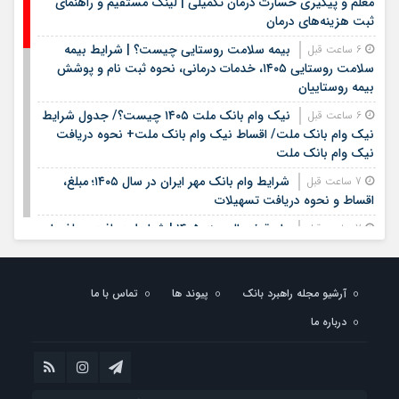
معلم و پیگیری خسارت درمان تکمیلی | لینک مستقیم و راهنمای
ثبت هزینه‌های درمان
بیمه سلامت روستایی چیست؟ | شرایط بیمه
6 ساعت قبل
سلامت روستایی ۱۴۰۵، خدمات درمانی، نحوه ثبت نام و پوشش
بیمه روستاییان
نیک وام بانک ملت ۱۴۰۵ چیست؟/ جدول شرایط
6 ساعت قبل
نیک وام بانک ملت/ اقساط نیک وام بانک ملت+ نحوه دریافت
نیک وام بانک ملت
شرایط وام بانک مهر ایران در سال ۱۴۰۵؛ مبلغ،
7 ساعت قبل
اقساط و نحوه دریافت تسهیلات
وام قرض الحسنه ۱۴۰۵ | شرایط دریافت، مبلغ وام،
7 ساعت قبل
ضامن، اقساط و نحوه ثبت نام
قیمت سکه و طلا روز شنبه هفدهم مرداد ۱۴۰۵ +
7 ساعت قبل
جدول
آرشیو مجله راهبرد بانک
پیوند ها
تماس با ما
درباره ما
خبر خوب برای کشاورزان؛ افزایش ۴۰۰ برابری برق لغو
1 روز قبل
شد / چگونه قبوض اصلاح می‌شود؟
وام فوری بی دردسر بدون ضامن قرض الحسنه |
1 روز قبل
شرایط دریافت تسهیلات سریع و کم‌بهره | جزئیات ثبت درخواست