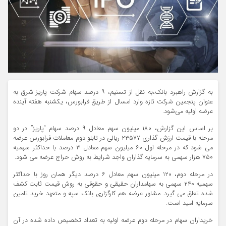
به گزارش راهبرد بانک،به نقل از تسنیم، ۹ درصد سهام شرکت پاریز شرق به
عنوان پنجمین شرکت تازه وارد امسال از طریق فرابورس، یکشنبه هفته آینده
عرضه اولیه می‌شود.
بر اساس این گزارش، ۱۸۰ میلیون سهم معادل ۹ درصد سهام “پاریز” در دو
مرحله با قیمت ارزش گذاری ۲۳۵۷۷ ریالی در تابلو دوم معاملات فرابورس عرضه
می شود که در مرحله اول ۶۰ میلیون سهم معادل ۳ درصد با حداکثر سهمیه
۷۵۰ هزار سهمی به سرمایه گذاران واجد شرایط به روش حراج عرضه می شود.
در مرحله دوم، ۱۲۰ میلیون سهم معادل ۶ درصد دیگر همان روز با حداکثر
سهمیه ۲۴۰ سهمی به سهامداران حقیقی و حقوقی به روش قیمت ثابت کشف
شده تعلق می گیرد. مشاور عرضه هم کارگزاری بانک سپه و متعهد خرید تامین
سرمایه امید است.
ﺧﺮﯾﺪاران ﺳﻬﺎم در ﻣﺮﺣﻠﻪ دوم ﻋﺮﺿﻪ اوﻟﯿﻪ ﺑﻪ ﺗﻌﺪاد ﺗﺨﺼﯿﺺ داده ﺷﺪه در آن