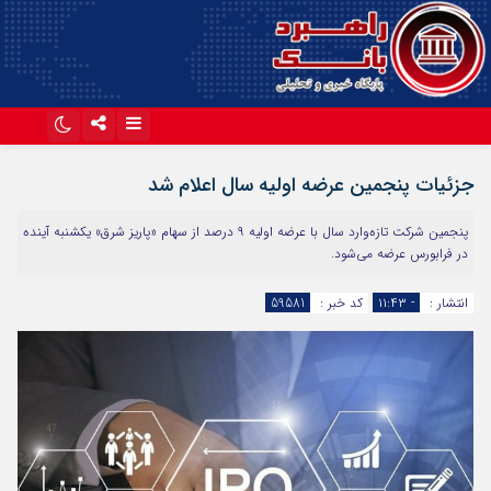
اینستاگرام
تلگرام
جزئیات پنجمین عرضه اولیه سال اعلام شد
آپارات
پنجمین شرکت تازه‌وارد سال با عرضه اولیه ۹ درصد از سهام «پاریز شرق» یکشنبه آینده
در فرابورس عرضه می‌شود.
انتشار :
- ۱۱:۴۳
کد خبر :
59581