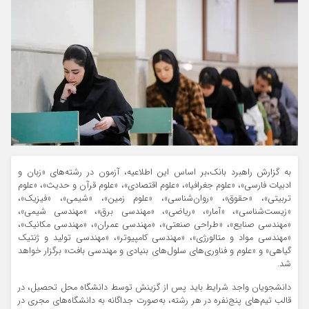
به گزارش راهبرد بانک،بر اساس این اطلاعیه، آزمون در رشته‌های «زبان و
ادبیات فارسی»، «علوم جغرافیا»، «علوم اقتصادی»، «علوم قرآن و حدیث»، «علوم
تربیتی»، «حقوق»، «روان‌شناسی»، «علوم زمین»، «شیمی»، «فیزیک»،
«زیست‌شناسی»، «آمار»، «ریاضی»، «مهندسی برق»، «مهندسی شیمی»،
«مهندسی صنایع»، «طراحی صنعتی»، «مهندسی عمران»، «مهندسی مکانیک»،
«مهندسی مواد و متالورژی»، «مهندسی کامپیوتر»، «مهندسی تولید و ژنتیک
گیاهی» و «علوم و فناوری‌های سلول‌های بنیادی و مهندسی بافت» برگزار خواهد
شد.
دانشجویان واجد شرایط باید پس از گزینش توسط دانشگاه محل تحصیل، در
قالب تیم‌های پنج‌نفره در هر رشته، به‌صورت جداگانه به دانشگاه‌های مجری در