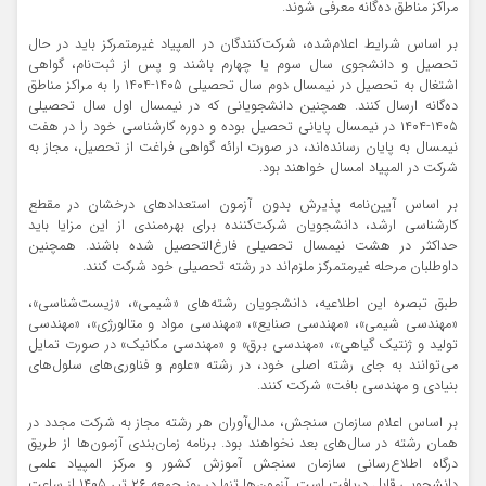
مراکز مناطق ده‌گانه معرفی شوند.
بر اساس شرایط اعلام‌شده، شرکت‌کنندگان در المپیاد غیرمتمرکز باید در حال
تحصیل و دانشجوی سال سوم یا چهارم باشند و پس از ثبت‌نام، گواهی
اشتغال به تحصیل در نیمسال دوم سال تحصیلی ۱۴۰۵-۱۴۰۴ را به مراکز مناطق
ده‌گانه ارسال کنند. همچنین دانشجویانی که در نیمسال اول سال تحصیلی
۱۴۰۵-۱۴۰۴ در نیمسال پایانی تحصیل بوده و دوره کارشناسی خود را در هفت
نیمسال به پایان رسانده‌اند، در صورت ارائه گواهی فراغت از تحصیل، مجاز به
شرکت در المپیاد امسال خواهند بود.
بر اساس آیین‌نامه پذیرش بدون آزمون استعداد‌های درخشان در مقطع
کارشناسی ارشد، دانشجویان شرکت‌کننده برای بهره‌مندی از این مزایا باید
حداکثر در هشت نیمسال تحصیلی فارغ‌التحصیل شده باشند. همچنین
داوطلبان مرحله غیرمتمرکز ملزم‌اند در رشته تحصیلی خود شرکت کنند.
طبق تبصره این اطلاعیه، دانشجویان رشته‌های «شیمی»، «زیست‌شناسی»،
«مهندسی شیمی»، «مهندسی صنایع»، «مهندسی مواد و متالورژی»، «مهندسی
تولید و ژنتیک گیاهی»، «مهندسی برق» و «مهندسی مکانیک» در صورت تمایل
می‌توانند به جای رشته اصلی خود، در رشته «علوم و فناوری‌های سلول‌های
بنیادی و مهندسی بافت» شرکت کنند.
بر اساس اعلام سازمان سنجش، مدال‌آوران هر رشته مجاز به شرکت مجدد در
همان رشته در سال‌های بعد نخواهند بود. برنامه زمان‌بندی آزمون‌ها از طریق
درگاه اطلاع‌رسانی سازمان سنجش آموزش کشور و مرکز المپیاد علمی
دانشجویی قابل دریافت است. آزمون‌ها تنها در روز جمعه ۲۶ تیر ۱۴۰۵ از ساعت