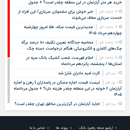
خرید هر متر آپارتمان در این منطقه چقدر است؟ + جدول
خبر خوش برای مشمولان سربازی/ این افراد از
14 ساعت قبل
خدمت سربازی معاف می‌شوند
جدیدترین قیمت سکه، طلا امروز چهارشنبه
14 ساعت قبل
چهاردهم مرداد ۱۴۰۵
محاسبه جداگانه تعیین تکلیف ۸۰ درصد برگه
15 ساعت قبل
چک‌های کاغذی و الکترونیکی هنگام درخواست دسته چک
اعلام فهرست شعب کشیک بانک سپه در
15 ساعت قبل
استان‌ها / پنجشنبه، پانزدهم مردادماه
کارت امید مادران شارژ شد
1 روز قبل
لیست قیمت اجاره مسکن در پاسداران | رهن و اجاره
1 روز قبل
آپارتمان ۲ خوابه در این منطقه چقدر هزینه دارد؟ + جدول مردادماه
۱۴۰۵
اجاره آپارتمان در گران‌ترین مناطق تهران چقدر است؟
1 روز قبل
+ جدول
لیست قیمت خرید مسکن در ستارخان | خرید
1 روز قبل
آپارتمان ۱۰۰ متری در این منطقه چقدر سرمایه نیاز دارد؟ + جدول
آرشیو مجله راهبرد بانک
پیوند ها
تماس با ما