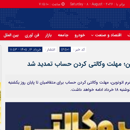
برابر با : Saturday - 8 - August - 2026
ساعت :
7:15:11
گ
اقتصاد و صنعت
خودرو
جامعه
بازار
فن آوری
بین الملل
کد خبر :
59501
انتشار :
خرداد ۱۶, ۱۴۰۵ - ۱۱:۵۳
وین؛ مهلت وکالتی کردن حساب تمدید شد
م اتونوین، مهلت وکالتی کردن حساب برای متقاضیان تا پایان روز یکشنبه