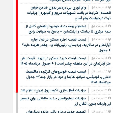
وام فوری بی دردسر بدون ضامن قرض
19 ساعت قبل
الحسنه | شرایط دریافت تسهیلات سریع و کم‌بهره | جزئیات
ثبت درخواست وام آسان
استعلام بیمه بدنه خودرو؛ راهنمای کامل از
19 ساعت قبل
بیمه مرکزی تا پیامک و اپلیکیشن + پاسخ به سوالات رایج
لیست قیمت اجاره مسکن در قم/ اجاره
19 ساعت قبل
آپارتمان در سالاریه، پردیسان، زنبیل‌آباد و… چقدر هزینه دارد؟
+ جدول
لیست قیمت خرید مسکن در الهیه | قیمت هر
19 ساعت قبل
متر آپارتمان در این منطقه چقدر است؟ + جدول مردادماه ۱۴۰۵
لیست قیمت خودروهای کارکرده/ ماکسیما،
21 ساعت قبل
لاماری، فونیکس، سراتو، هایما و مزدا در بازار چند؟+ جدول
مردادماه ۱۴۰۵
جزئیات فعال‌سازی «کیف پول ایران» اعلام شد
21 ساعت قبل
جزئیات دستورالعمل جدید مالیاتی برای تسعیر
21 ساعت قبل
ارز واردات بدون انتقال ارز
تصمیم جدید درباره باقی مانده دینارهای
21 ساعت قبل