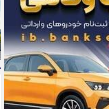
وام فوری بی دردسر بدون ضامن قرض الحسنه | شرایط
دریافت تسهیلات سریع و کم‌بهره | جزئیات ثبت درخواست
وام آسان
د