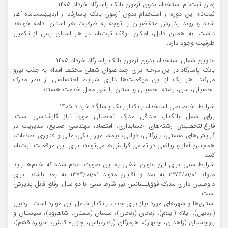
زمان ثبت‌نام استخدام بدون آزمون بانک پاسارگاد خرداد ۱۴۰۵
ثبت‌نام این دوره از استخدام بدون آزمون بانک پاسارگاد از اردیبهشت‌ماه آغاز
شده و روند پذیرش متقاضیان با توجه به ظرفیت هر استان ادامه خواهد
داشت. به همین دلیل، امکان توقف ثبت‌نام در هر استان پس از تکمیل
ظرفیت وجود دارد.
عناوین شغلی استخدام بدون آزمون بانک پاسارگاد خرداد ۱۴۰۵
بانک پاسارگاد در این مرحله برای چند عنوان شغلی مختلف اقدام به جذب نیرو
می‌کند. هر یک از این موقعیت‌ها دارای شرایط اختصاصی از نظر مدرک
تحصیلی، سن، رشته تحصیلی و استان یا شهر محل خدمت هستند.
شرایط اختصاصی استخدام بانکدار بانک پاسارگاد خرداد ۱۴۰۵
برای شغل بانکدار، حداقل مدرک تحصیلی مورد نیاز کارشناسی است.
فارغ‌التحصیلان رشته‌های حسابداری، اقتصاد، مهندسی صنایع، مدیریت در
گرایش‌های صنعتی، بازرگانی، دولتی، بیمه، امور بانکی، مالی و فناوری اطلاعات،
همچنین آمار و ریاضی در تمامی گرایش‌ها می‌توانند برای این موقعیت ثبت‌نام
کنند.
شرایط سنی برای این عنوان شغلی به این صورت اعلام شده که خانم‌ها باید
متولد ۱۳۷۶/۰۱/۰۱ به بعد و آقایان متولد ۱۳۷۴/۰۱/۰۱ به بعد باشند. برای
داوطلبان دارای مدرک فوق‌لیسانس نیز شرط سنی با دو سال ارفاق قابل پذیرش
است.
استان‌ها و شهرهای مورد نیاز برای جذب بانکدار شامل این موارد است: اردبیل
(اردبیل)، ایلام (ایلام)، زنجان (زنجان)، سمنان (سمنان، شاهرود)، سیستان و
بلوچستان (زاهدان، چابهار)، هرمزگان (بندرعباس، جزیره کیش، جزیره قشم)،