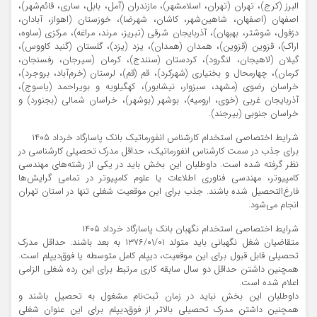
البرز (کرج)، تهران (تهران، اسلامشهر)، مازندران (آمل، بابل، ساری، قائم‌شهر)،
اصفهان (اصفهان، شاهین‌شهر، کاشان، شهرضا)، خوزستان (اهواز، آبادان،
دزفول، شوشتر، بهبهان)، آذربایجان شرقی (تبریز، مرند، مراغه)، مرکزی (ساوه،
اراک)، قزوین (قزوین)، همدان (همدان)، یزد (یزد)، گلستان (گنبد کاووس)،
گیلان (لاهیجان، لنگرود)، کردستان (سنندج)، کرمان (سیرجان، رفسنجان،
کرمان)، چهارمحال و بختیاری (شهرکرد)، قم (قم)، لرستان (خرم‌آباد، بروجرد)،
خراسان رضوی (مشهد، سبزوار، نیشابور)، کهگیلویه و بویراحمد (یاسوج)،
آذربایجان غربی (خوی، ارومیه)، بوشهر (بوشهر)، خراسان شمالی (بجنورد) و
خراسان جنوبی (بیرجند).
شرایط اختصاصی استخدام کارشناس انفورماتیک بانک پاسارگاد خرداد ۱۴۰۵
برای جذب در سمت کارشناس انفورماتیک، حداقل مدرک تحصیلی کارشناسی در
نظر گرفته شده است. داوطلبان این بخش باید در یکی از رشته‌های مهندسی
کامپیوتر، مهندسی فناوری اطلاعات یا علوم کامپیوتر در تمامی گرایش‌ها
فارغ‌التحصیل شده باشند. جذب برای این موقعیت شغلی تنها در استان تهران
انجام می‌شود.
شرایط اختصاصی استخدام نگهبان بانک پاسارگاد خرداد ۱۴۰۵
متقاضیان شغل نگهبانی باید متولد ۱۳۷۶/۰۱/۰۱ به بعد باشند. حداقل مدرک
تحصیلی قابل قبول برای این موقعیت، دیپلم کامل متوسطه یا فوق‌دیپلم است.
همچنین داشتن حداقل دو سال سابقه کاری مرتبط برای این رده شغلی الزامی
اعلام شده است.
داوطلبان این بخش نباید در زمان ثبت‌نام مشغول به تحصیل باشند و
همچنین داشتن مدرک تحصیلی بالاتر از فوق‌دیپلم برای این عنوان شغلی