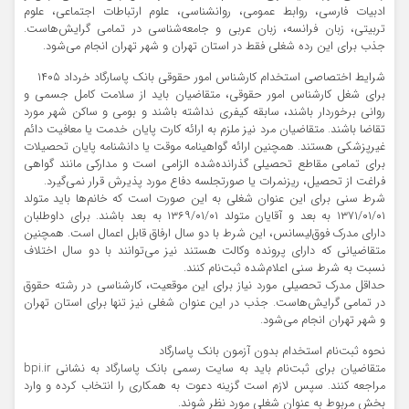
ادبیات فارسی، روابط عمومی، روانشناسی، علوم ارتباطات اجتماعی، علوم
تربیتی، زبان فرانسه، زبان عربی و جامعه‌شناسی در تمامی گرایش‌هاست.
جذب برای این رده شغلی فقط در استان تهران و شهر تهران انجام می‌شود.
شرایط اختصاصی استخدام کارشناس امور حقوقی بانک پاسارگاد خرداد ۱۴۰۵
برای شغل کارشناس امور حقوقی، متقاضیان باید از سلامت کامل جسمی و
روانی برخوردار باشند، سابقه کیفری نداشته باشند و بومی و ساکن شهر مورد
تقاضا باشند. متقاضیان مرد نیز ملزم به ارائه کارت پایان خدمت یا معافیت دائم
غیرپزشکی هستند. همچنین ارائه گواهینامه موقت یا دانشنامه پایان تحصیلات
برای تمامی مقاطع تحصیلی گذرانده‌شده الزامی است و مدارکی مانند گواهی
فراغت از تحصیل، ریزنمرات یا صورتجلسه دفاع مورد پذیرش قرار نمی‌گیرد.
شرط سنی برای این عنوان شغلی به این صورت است که خانم‌ها باید متولد
۱۳۷۱/۰۱/۰۱ به بعد و آقایان متولد ۱۳۶۹/۰۱/۰۱ به بعد باشند. برای داوطلبان
دارای مدرک فوق‌لیسانس، این شرط با دو سال ارفاق قابل اعمال است. همچنین
متقاضیانی که دارای پرونده وکالت هستند نیز می‌توانند با دو سال اختلاف
نسبت به شرط سنی اعلام‌شده ثبت‌نام کنند.
حداقل مدرک تحصیلی مورد نیاز برای این موقعیت، کارشناسی در رشته حقوق
در تمامی گرایش‌هاست. جذب در این عنوان شغلی نیز تنها برای استان تهران
و شهر تهران انجام می‌شود.
نحوه ثبت‌نام استخدام بدون آزمون بانک پاسارگاد
متقاضیان برای ثبت‌نام باید به سایت رسمی بانک پاسارگاد به نشانی bpi.ir
مراجعه کنند. سپس لازم است گزینه دعوت به همکاری را انتخاب کرده و وارد
بخش مربوط به عنوان شغلی مورد نظر شوند.