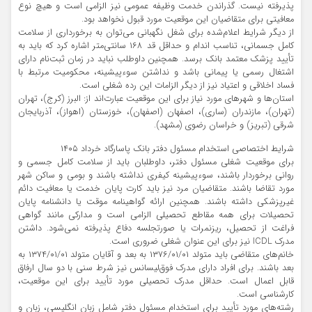
پذیرفته نیست. گذراندن خدمت وظیفه عمومی نیز الزامی است و هیچ نوع
معافیتی برای متقاضیان این موقعیت مورد قبول نخواهد بود.
از دیگر شرایط اعلام‌شده برای شغل نگهبانی می‌توان به برخورداری از سلامت
کامل جسمانی، تناسب اندام و حداقل قد ۱۶۸ سانتی‌متر اشاره کرد که باید به
تأیید پزشک معتمد بانک برسد. همچنین داوطلب نباید در زمان ثبت‌نام دارای
اشتغال رسمی یا پیمانی باشد و نداشتن سوءپیشینه، محکومیت مرتبط با
فساد اخلاقی و اعتیاد نیز از دیگر الزامات این رده شغلی است.
استان‌ها و شهرهای مورد نیاز برای این موقعیت عبارت‌اند از: البرز (کرج)، تهران
(تهران)، مازندران (ساری)، اصفهان (اصفهان)، خوزستان (اهواز)، آذربایجان
شرقی (تبریز) و خراسان رضوی (مشهد).
شرایط اختصاصی استخدام مسئول دفتر بانک پاسارگاد خرداد ۱۴۰۵
برای موقعیت شغلی مسئول دفتر، داوطلبان باید از سلامت کامل جسمی و
روانی برخوردار باشند، سوءپیشینه کیفری نداشته باشند و بومی و ساکن شهر
مورد تقاضا باشند. متقاضیان مرد نیز باید کارت پایان خدمت یا معافیت دائم
غیرپزشکی داشته باشند. همچنین ارائه گواهینامه موقت یا دانشنامه پایان
تحصیلات برای همه مقاطع تحصیلی الزامی است و مدارکی مانند گواهی
فراغت از تحصیل، ریزنمرات یا صورتجلسه دفاع پذیرفته نمی‌شود. داشتن
مدرک ICDL نیز برای این عنوان شغلی ضروری است.
خانم‌های متقاضی باید متولد ۱۳۷۶/۰۱/۰۱ به بعد و آقایان متولد ۱۳۷۴/۰۱/۰۱ به
بعد باشند. برای افراد دارای مدرک فوق‌لیسانس نیز شرط سنی با دو سال ارفاق
قابل اعمال است. حداقل مدرک تحصیلی مورد تأیید برای این موقعیت،
کارشناسی است.
رشته‌های مورد تأیید برای استخدام مسئول دفتر شامل زبان انگلیسی، زبان و