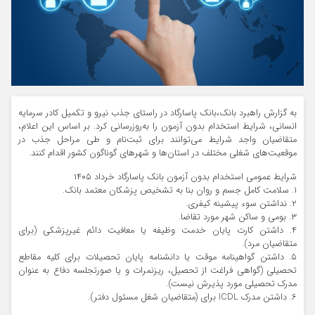
به گزارش راهبرد بانک،بانک پاسارگاد در راستای جذب نیرو و تکمیل کادر سرمایه
انسانی، شرایط استخدام بدون آزمون را به‌روزرسانی کرد. بر اساس این اعلام،
متقاضیان واجد شرایط می‌توانند برای ثبت‌نام و طی مراحل جذب در
موقعیت‌های شغلی مختلف در استان‌ها و شهرهای گوناگون کشور اقدام کنند.
شرایط عمومی استخدام بدون آزمون بانک پاسارگاد خرداد ۱۴۰۵
۱. سلامت کامل جسم و روان بنا به تشخیص پزشکان معتمد بانک.
۲. نداشتن سوء پیشینه کیفری.
۳. بومی و ساکن شهر مورد تقاضا.
۴. داشتن کارت پایان خدمت وظیفه یا معافیت دائم غیرپزشکی (برای
متقاضیان مرد).
۵. داشتن گواهینامه موقت یا دانشنامه پایان تحصیلات برای کلیه مقاطع
تحصیلی (گواهی فراغت از تحصیل، ریزنمرات و یا صورتجلسه دفاع به عنوان
مدرک تحصیلی مورد پذیرش نیست).
۶. داشتن مدرک ICDL برای (متقاضیان شغل مسئول دفتر).