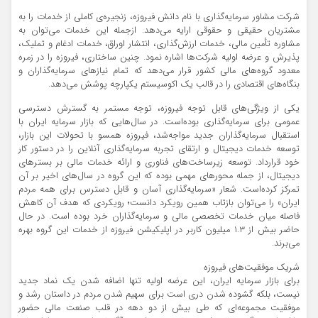
شرکت مشاور سرمایه‌گذاری با نام دانش فیروزه، زنجیره‌ی کاملی از خدمات را به
مشتریان حقیقی و حقوقی ارایه می‌دهد. ازجمله این خدمات می‌توان به
مشاوره تأمین مالی، خدمات ارزش‌گذاری، انتشار اوراق، خدمات ادغام و تملیک،
پذیرش و عرضه اولیه شرکت‌ها اشاره نمود. چنین ساختاری، فیروزه را در زمره
معدود گروه‌های مالی کشور قرار می‌دهد که تمام نیازهای سرمایه‌گذاران و
بنگاه‌های اقتصادی را در قالب یک اکوسیستم یکپارچه پوشش می‌دهد.
یکی از ویژگی‌های قابل توجه فیروزه، توجه مستمر به گسترش دسترسی
عمومی برای سرمایه‌گذاری بوده‌است. در سال‌هایی که بازار سرمایه ایران با
استقبال سرمایه‌گذاران جدید مواجه‌شد، فیروزه همسو با تحولات این بازار،
توسعه خدمات دیجیتال و ارتقای تجربه سرمایه‌گذاری آنلاین را در دستور کار
خود قرارداد. توسعه زیرساخت‌های فناوری و ارائه خدمات مالی بر بسترهای
دیجیتال، از جمله محورهای مهمی بوده که این گروه در سال‌های اخیر بر آن
تمرکز کرده‌است. شعار «سرمایه‌گذاری آسان و قابل دسترس برای همه مردم
ایران» را می‌توان بازتاب همین رویکرد دانست؛ رویکردی که هدف آن کاهش
فاصله میان خدمات تخصصی مالی و سرمایه‌گذاران خرد بوده است. در حال
حاضر بیش از ۱.۳ میلیون کاربر در اپلیکیشن فیروزه از خدمات این گروه بهره‌
می‌برند.
شریک موفقیت‌های فیروزه
برای بازار سرمایه ایران، این عرضه اولیه تنها اضافه شدن یک نماد جدید
نیست، بلکه گشوده شدن دری است برای سهیم شدن مردم در داستان رشد و
موفقیت مجموعه‌ای که طی بیش از دو دهه در قلب صنعت مالی حضور