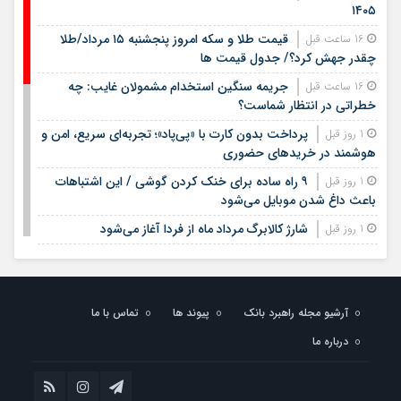
۱۴۰۵
قیمت طلا و سکه امروز پنجشنبه ۱۵ مرداد/طلا
16 ساعت قبل
چقدر جهش کرد؟/ جدول قیمت ها
جریمه سنگین استخدام مشمولان غایب: چه
16 ساعت قبل
خطراتی در انتظار شماست؟
پرداخت بدون کارت با «پی‌پاد»؛ تجربه‌ای سریع، امن و
1 روز قبل
هوشمند در خریدهای حضوری
۹ راه ساده برای خنک کردن گوشی / این اشتباهات
1 روز قبل
باعث داغ شدن موبایل می‌شود
شارژ کالابرگ مرداد ماه از فردا آغاز می‌شود
1 روز قبل
لیست قیمت اجاره مسکن در شهرک غرب |
1 روز قبل
اجاره‌نشینی در این منطقه چقدر هزینه دارد؟ + جدول مردادماه
۱۴۰۵
آرشیو مجله راهبرد بانک
پیوند ها
تماس با ما
لیست قیمت خرید مسکن در تهرانسر/ قیمت خرید
1 روز قبل
درباره ما
هر متر آپارتمان در این منطقه چقدر است؟ + جدول
خبر خوش برای مشمولان سربازی/ این افراد از خدمت
1 روز قبل
سربازی معاف می‌شوند