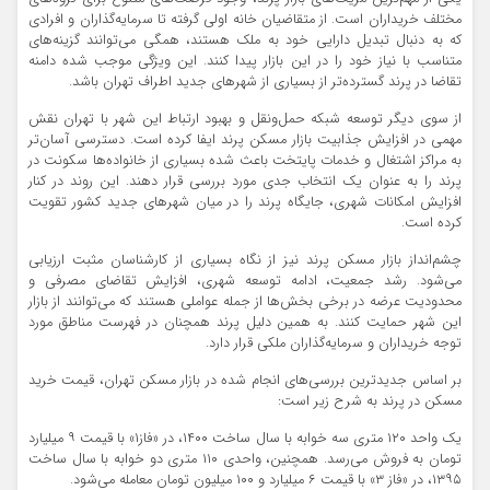
مختلف خریداران است. از متقاضیان خانه اولی گرفته تا سرمایه‌گذاران و افرادی
که به دنبال تبدیل دارایی خود به ملک هستند، همگی می‌توانند گزینه‌های
متناسب با نیاز خود را در این بازار پیدا کنند. این ویژگی موجب شده دامنه
تقاضا در پرند گسترده‌تر از بسیاری از شهرهای جدید اطراف تهران باشد.
از سوی دیگر توسعه شبکه حمل‌ونقل و بهبود ارتباط این شهر با تهران نقش
مهمی در افزایش جذابیت بازار مسکن پرند ایفا کرده است. دسترسی آسان‌تر
به مراکز اشتغال و خدمات پایتخت باعث شده بسیاری از خانواده‌ها سکونت در
پرند را به عنوان یک انتخاب جدی مورد بررسی قرار دهند. این روند در کنار
افزایش امکانات شهری، جایگاه پرند را در میان شهرهای جدید کشور تقویت
کرده است.
چشم‌انداز بازار مسکن پرند نیز از نگاه بسیاری از کارشناسان مثبت ارزیابی
می‌شود. رشد جمعیت، ادامه توسعه شهری، افزایش تقاضای مصرفی و
محدودیت عرضه در برخی بخش‌ها از جمله عواملی هستند که می‌توانند از بازار
این شهر حمایت کنند. به همین دلیل پرند همچنان در فهرست مناطق مورد
توجه خریداران و سرمایه‌گذاران ملکی قرار دارد.
بر اساس جدیدترین بررسی‌های انجام شده در بازار مسکن تهران، قیمت خرید
مسکن در پرند به شرح زیر است:
یک واحد ۱۲۰ متری سه خوابه با سال ساخت ۱۴۰۰، در «فاز۱» با قیمت ۹ میلیارد
تومان به فروش می‌رسد. همچنین، واحدی ۱۱۰ متری دو خوابه با سال ساخت
۱۳۹۵، در «فاز ۳» با قیمت ۶ میلیارد و ۱۰۰ میلیون تومان معامله می‌شود.