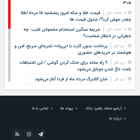
۱۴۰۵
قیمت طلا و سکه امروز پنجشنبه ۱۵ مرداد/طلا
18 ساعت قبل
چقدر جهش کرد؟/ جدول قیمت ها
جریمه سنگین استخدام مشمولان غایب: چه
18 ساعت قبل
خطراتی در انتظار شماست؟
پرداخت بدون کارت با «پی‌پاد»؛ تجربه‌ای سریع، امن و
1 روز قبل
هوشمند در خریدهای حضوری
۹ راه ساده برای خنک کردن گوشی / این اشتباهات
1 روز قبل
باعث داغ شدن موبایل می‌شود
شارژ کالابرگ مرداد ماه از فردا آغاز می‌شود
1 روز قبل
لیست قیمت اجاره مسکن در شهرک غرب |
1 روز قبل
اجاره‌نشینی در این منطقه چقدر هزینه دارد؟ + جدول مردادماه
۱۴۰۵
آرشیو مجله راهبرد بانک
پیوند ها
تماس با ما
لیست قیمت خرید مسکن در تهرانسر/ قیمت خرید
1 روز قبل
درباره ما
هر متر آپارتمان در این منطقه چقدر است؟ + جدول
خبر خوش برای مشمولان سربازی/ این افراد از خدمت
1 روز قبل
سربازی معاف می‌شوند