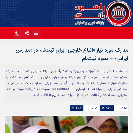
اینستاگرام
تلگرام
مدارک مورد نیاز «اتباع خارجی» برای ثبت‌نام در «مدارس
آپارات
ایرانی» + نحوه ثبت‌نام
براساس اعلام وزارت آموزش و پرورش، دانش‌آموزان اتباع خارجی که دارای مدارک
معتبر صادر شده از سوی مرکز امور اتباع و مهاجران خارجی وزارت کشور هستند، با
رعایت شرایط «سنی» متعارف و مطابق با آیین نامه اجرایی مدارس ثبت‌نام می‌شوند.
متقاضیان باید با مراجعه به تارنمای kanoonnobat.ir نسبت به دریافت نوبت و اخذ
معرفی نامه از دفاتر کفالت ادارات کل اتباع استانداری‌ها اقدام کنند.
انتشار :
- ۱۶:۵۳
کد خبر :
59287