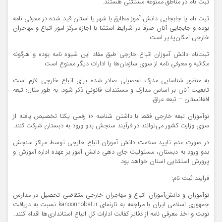
ثبت نام در مناطق ممنوعه مستثنی هستند.
ثبت نام یا جابجایی دانش آموز مطابق با شهر یا استان قید شده در معرفی نامه
بوده و جابجایی آنان صرفاً در شرایط استثنا با اجازه مرکز امور اتباع و مهاجران
خارجی امکان‌پذیر است.
ثبت‌نام دانش آموزان اتباع خارجی طبق مفاد این شیوه نامه بوده و هرگونه
مکاتبه و معرفی نامه از سوی سازمان‌ها یا ادارات دیگر ممنوع است.
به منظور شناسایی مدرک تحصیلی صادر شده برای اتباع خارجی لازم است
تابعیت آنان بر اساس مدارک و مستندات قانونی ذکر شود. به طور مثال: تبعه
افغانستان – تبعه عراق.
نوآموزان تبعه خارجی فقط با داشتن شناسه ۱۰ رقمی یکتا تخصیص یافته از
سوی وزارت کشور می‌توانند در فرآیند سنجش بدو ورود به دبستان شرکت کنند.
در صورت عدم تایید سلامت دانش آموزان اتباع خارجی توسط مراکز سنجش
بدو ورود به دبستان، مسئولیت جای دهی دانش آموز بر عهده اداره آموزش و
پرورش استثنایی استان خواهد بود.
فرایند ثبت نام:
نوآموزان و دانش‌آموزان اتباع و مهاجران خارجی متقاضی تحصیل در مدارس
جمهوری اسلامی ایران با مراجعه به تارنمای kanoonnobat.ir نسبت به دریافت
نوبت و اخذ معرفی نامه از دفاتر کفالت ادارات کل اتباع استانداری‌ها اقدام کنند.