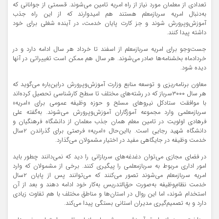
تعدادی از معلمان مورد نیاز از راه امریه تامین می‌شوند. قسمتی از جوانانی که
به‌دنبال امریه سربازمعلم هستند هم امیدوارند که از این راه جذب
آموزش‌وپرورش شوند و جز کارت پایان خدمت، در آینده شغلی برای خود
داشته پیدا کنند.
جست‌و‌جو برای امریه سربازمعلم از اسفند تا خرداد هر سال ادامه دارد و در
خردادماه بخشنامه‌ها صادر می‌شوند. هر سال هم ممکن است تغییراتی در آنها
دیده شود.
معاون برنامه‌ریزی و توسعه منابع وزارت آموزش‌وپرورش دراین‌باره می‌گوید که
هر سال ۳۰۰۰سرباز که در رشته‌های مختلف تا سطح کارشناسی تحصیل کرده‌اند
با موافقت ستادکل نیرو‌های مسلح و حوزه وظیفه عمومی برای «امریه»
سربازمعلمی وارد مجموعه آموزگاران آموزش‌وپرورش می‌شوند. به‌گفته علی
فرهادی اولویت در تامین معلم همان جذب معلمان از دانشگاه فرهنگیان و
دانشگاه شهید رجایی است. بااین‌حال «امریه» فرصتی برای گذراندن ۲سال
خدمت وظیفه در جایگاهی مفید در اختیار مشمولان می‌گذارد.
در فضای مجازی می‌توان دغدغه‌های سربازانی را دید که نمی‌دانند چطور باید
امور اداری مربوط به سربازمعلمی را پیگیری کنند. برخی از مشمولان که وارد
امریه سربازمعلم می‌شوند تصور می‌کنند که می‌توانند پس از پایان ۲سال
خدمت نظام‌وظیفه به‌صورت حق‌التدریس به‌کار خود ادامه دهند و بعد از آن
استخدام شوند، اما این روال در استان‌ها و مناطق مختلف با هم تفاوت زیادی
دارد و به تصمیم‌گیری مدیران استانی بستگی پیدا می‌کند.