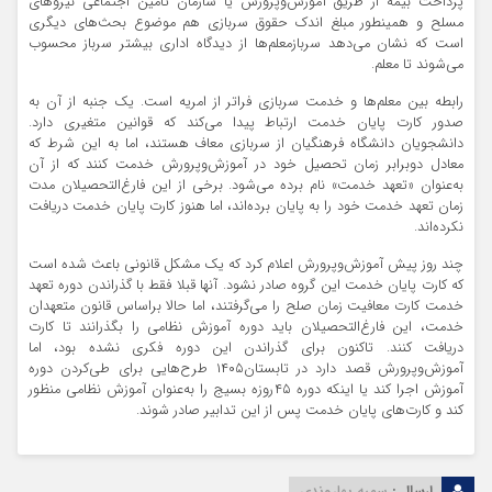
پرداخت بیمه از طریق آموزش‌وپرورش یا سازمان تامین اجتماعی نیرو‌های
مسلح و همینطور مبلغ اندک حقوق سربازی هم موضوع بحث‌های دیگری
است که نشان می‌دهد سربازمعلم‌ها از دیدگاه اداری بیشتر سرباز محسوب
می‌شوند تا معلم.
رابطه بین معلم‌ها و خدمت سربازی فراتر از امریه است. یک جنبه از آن به
صدور کارت پایان خدمت ارتباط پیدا می‌کند که قوانین متغیری دارد.
دانشجویان دانشگاه فرهنگیان از سربازی معاف هستند، اما به این شرط که
معادل دوبرابر زمان تحصیل خود در آموزش‌وپرورش خدمت کنند که از آن
به‌عنوان «تعهد خدمت» نام برده می‌شود. برخی از این فارغ‌التحصیلان مدت
زمان تعهد خدمت خود را به پایان برده‌اند، اما هنوز کارت پایان خدمت دریافت
نکرده‌اند.
چند روز پیش آموزش‌وپرورش اعلام کرد که یک مشکل قانونی باعث شده است
که کارت پایان خدمت این گروه صادر نشود. آنها قبلا فقط با گذراندن دوره تعهد
خدمت کارت معافیت زمان صلح را می‌گرفتند، اما حالا براساس قانون متعهدان
خدمت، این فارغ‌التحصیلان باید دوره آموزش نظامی را بگذرانند تا کارت
دریافت کنند. تاکنون برای گذراندن این دوره فکری نشده بود، اما
آموزش‌وپرورش قصد دارد در تابستان۱۴۰۵ طرح‌هایی برای طی‌کردن دوره
آموزش اجرا کند یا اینکه دوره ۴۵روزه بسیج را به‌عنوان آموزش نظامی منظور
کند و کارت‌های پایان خدمت پس از این تدابیر صادر شوند.
ارسال :
سمیه بهاروندی