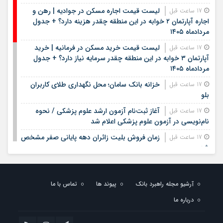
لیست قیمت اجاره مسکن در جوادیه | رهن و
17 ساعت قبل
اجاره آپارتمان ۲ خوابه در این منطقه چقدر هزینه دارد؟ + جدول
مردادماه ۱۴۰۵
لیست قیمت خرید مسکن در فرمانیه | خرید
17 ساعت قبل
آپارتمان ۳ خوابه در این منطقه چقدر سرمایه نیاز دارد؟ + جدول
مردادماه ۱۴۰۵
خزانه بانک سامان؛ محل نگهداری طلای کاربران
17 ساعت قبل
بلو
آغاز ثبت‌نام آزمون ارشد علوم پزشکی / نحوه
17 ساعت قبل
نام‌نویسی در آزمون علوم پزشکی اعلام شد
زمان فروش بلیت زائران دهه پایانی صفر مشخص
17 ساعت قبل
شد
مدیرعامل بانک سپه فرارسیدن روز خبرنگار را به
20 ساعت قبل
اصحاب رسانه و خبر تبریک گفت
آرشیو مجله راهبرد بانک
پیوند ها
تماس با ما
بیمه معلم سیناد ۱۴۰۵ | ورود به سامانه سیناد بیمه
1 روز قبل
درباره ما
معلم و پیگیری خسارت درمان تکمیلی | لینک مستقیم و راهنمای
ثبت هزینه‌های درمان