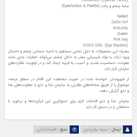
️ ROMANCE (Eyeliner Pencil)
سایه چشم و پالت (Eyeshadow & Palette)
️ Naked
️ DoDo Girl
️ AnyLady
️ Queen
️ Pink Key
️ DODO GIRL (Eye Shadow)
مصرف این محصولات به دلیل تماس مستقیم با ناحیه حساس چشم و احتمال
ورود ذرات یا مواد شیمیایی مضر به داخل چشم، می‌تواند خطرات جدی مانند
عفونت، حساسیت شدید و آسیب به قرنیه ایجاد کند و در اولویت نظارت‌های
سازمان قرار دارد.
از شهروندان خواسته شده در صورت مشاهده این اقلام در سطح عرضه،
موضوع را از طریق سامانه‌های نظارتی به سازمان غذا و دارو یا معاونت‌های غذا
و دارو گزارش دهند.
سازمان غذا و دارو اقدامات لازم برای جمع‌آوری این فرآورده‌ها و برخورد با
متخلفان را در دستور کار دارد.
ارسال :
سمیه بهاروندی
منبع :
اقتصادآنلاین