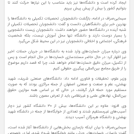
ایجاد کرده است و دانشگاه‌ها نیز باید متناسب با این نیاز‌ها حرکت کنند تا
بتوانیم کشور را بیش از پیش پیش ببریم.
سیمایی‌صراف در ادامه، بازگشت دانشجویان تحصیلات تکمیلی به دانشگاه‌ها را
بهترین خبر برای دانشگاهیان دانست و گفت: دانشجویان تحصیلات تکمیلی از
شنبه آینده در دانشگاه‌ها حضور خواهند داشت. دانشجویان زیست دانشجویی
را بسیار دوست دارند و دانشگاه تنها محل آموزش نیست، بلکه شخصیت
فرهنگی، اجتماعی و اخلاقی دانشجویان نیز در این محیط شکل می‌گیرد.
وی درباره میزان خسارت‌های وارد شده به دانشگاه‌ها در جریان حملات اخیر
نیز اظهار کرد: در حال حاضر مستندسازی خسارت‌ها در حال انجام است و پس
از تکمیل، میزان دقیق خسارت‌ها اعلام خواهد شد، چرا که قصد داریم موضوع
را از طریق مجامع بین‌المللی پیگیری حقوقی کنیم.
وزیر علوم، تحقیقات و فناوری ادامه داد: دانشگاه‌های صنعتی شریف، شهید
بهشتی، علم و صنعت و صنعتی اصفهان از جمله مراکزی بودند که به صورت
مستقیم مورد حمله قرار گرفتند، در حالی که بر اساس همه موازین حقوق
بین‌الملل، نهاد‌های علمی و غیرنظامی باید از تعرض مصون باشند.
وی افزود: علاوه بر این دانشگاه‌ها، بیش از ۳۰ دانشگاه کشور نیز دچار
آسیب‌های غیرمستقیم شدند و تعدادی از خوابگاه‌ها از جمله در دانشگاه شهید
بهشتی و دانشگاه هرمزگان آسیب دیدند.
سیمایی‌صراف با بیان اینکه بازسازی بخش‌هایی از دانشگاه‌ها آغاز شده است،
گفت: بازسازی خسارت‌های جزئی مانند خوابگاه‌ها شروع شده، اما در خصوص