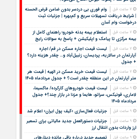
وام فوری بی دردسر بدون ضامن قرض الحسنه
7 ساعت قبل
| شرایط دریافت تسهیلات سریع و کم‌بهره | جزئیات ثبت
درخواست وام آسان
استعلام بیمه بدنه خودرو؛ راهنمای کامل از
7 ساعت قبل
بیمه مرکزی تا پیامک و اپلیکیشن + پاسخ به سوالات رایج
لیست قیمت اجاره مسکن در قم/ اجاره
7 ساعت قبل
آپارتمان در سالاریه، پردیسان، زنبیل‌آباد و… چقدر هزینه دارد؟
+ جدول
لیست قیمت خرید مسکن در الهیه | قیمت هر
7 ساعت قبل
متر آپارتمان در این منطقه چقدر است؟ + جدول مردادماه ۱۴۰۵
لیست قیمت خودروهای کارکرده/ ماکسیما،
9 ساعت قبل
لاماری، فونیکس، سراتو، هایما و مزدا در بازار چند؟+ جدول
مردادماه ۱۴۰۵
جزئیات فعال‌سازی «کیف پول ایران» اعلام شد
9 ساعت قبل
جزئیات دستورالعمل جدید مالیاتی برای تسعیر
9 ساعت قبل
ارز واردات بدون انتقال ارز
تصمیم جدید درباره باقی مانده دینارهای
9 ساعت قبل