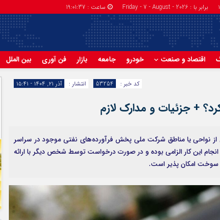
برابر با : Friday - 7 - August - 2026
ساعت :
19:01:37
گ
اقتصاد و صنعت
خودرو
جامعه
بازار
فن آوری
بین الملل
کد خبر :
53254
انتشار :
آذر ۲۱, ۱۴۰۴ - ۱۵:۴۱
د؟ + جزئیات و مدارک لازم
ز نواحی یا مناطق شرکت ملی پخش فرآورده‌های نفتی موجود در سراسر
 انجام این کار الزامی بوده و در صورت درخواست توسط شخص دیگر با ارائه
ت سوخت امکان پذیر است.