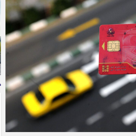
وام فوری بی دردسر بدون ضامن قرض الحسنه | شرایط
دریافت تسهیلات سریع و کم‌بهره | جزئیات ثبت درخواست
وام آسان
د