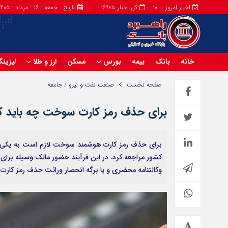
اخبار امروز :
کل اخبار
تاریخ : جمعه - ۱۶ - مرداد - ۱۴۰۵
16975
10
خانه
بانک
بیمه
بورس
مسکن
ارز و طلا
لیزین
صفحه نخست
صنعت نفت و نیرو
/
جامعه
برای حذف رمز کارت سوخت چه باید کر
برای حذف رمز کارت هوشمند سوخت لازم است به یکی ا
کشور مراجعه کرد. در این فرآیند حضور مالک وسیله برای
وکالتنامه محضری و یا برگه انحصار وراثت حذف رمز کار