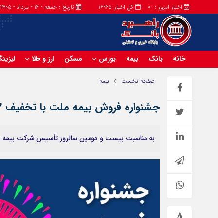
اخبار امروز :
کل اخبار
تاریخ : جمعه - ۱۶ - مرداد - ۱۴۰۵
16965
0
خانه
بانک
بیمه
بورس
مسکن
ارز و طلا
لیزین
صفحه نخست
بیمه
جشنواره فروش بیمه ملت با تخفیف ۲۲ درصدی و جوایز ویژه
به مناسبت بیست و دومین سالروز تأسیس شرکت بیمه ملت،